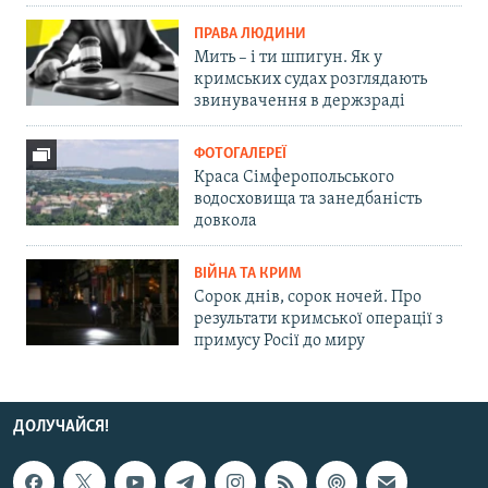
ПРАВА ЛЮДИНИ
Мить – і ти шпигун. Як у
кримських судах розглядають
звинувачення в держзраді
ФОТОГАЛЕРЕЇ
Краса Сімферопольського
водосховища та занедбаність
довкола
ВІЙНА ТА КРИМ
Сорок днів, сорок ночей. Про
результати кримської операції з
примусу Росії до миру
ДОЛУЧАЙСЯ!