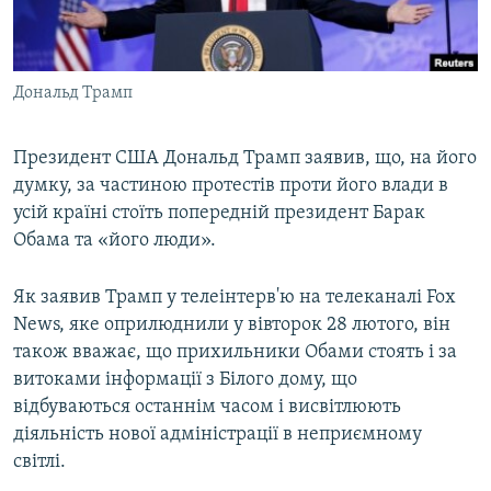
ВІДЕОУРОКИ «ELIFBE»
Русский
СВІДЧЕННЯ ОКУПАЦІЇ
Qırımtatar
Дональд Трамп
УКРАЇНСЬКА ПРОБЛЕМА КРИМУ
ДОЛУЧАЙСЯ!
ІНФОГРАФІКА
Президент США Дональд Трамп заявив, що, на його
думку, за частиною протестів проти його влади в
усій країні стоїть попередній президент Барак
Усі сайти RFE/RL
Обама та «його люди».
Як заявив Трамп у телеінтерв'ю на телеканалі Fox
News, яке оприлюднили у вівторок 28 лютого, він
також вважає, що прихильники Обами стоять і за
витоками інформації з Білого дому, що
відбуваються останнім часом і висвітлюють
діяльність нової адміністрації в неприємному
світлі.