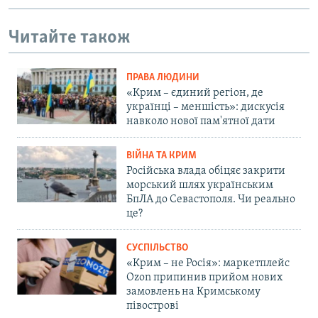
Читайте також
ПРАВА ЛЮДИНИ
«Крим – єдиний регіон, де
українці – меншість»: дискусія
навколо нової пам'ятної дати
ВІЙНА ТА КРИМ
Російська влада обіцяє закрити
морський шлях українським
БпЛА до Севастополя. Чи реально
це?
СУСПІЛЬСТВО
«Крим – не Росія»: маркетплейс
Ozon припинив прийом нових
замовлень на Кримському
півострові