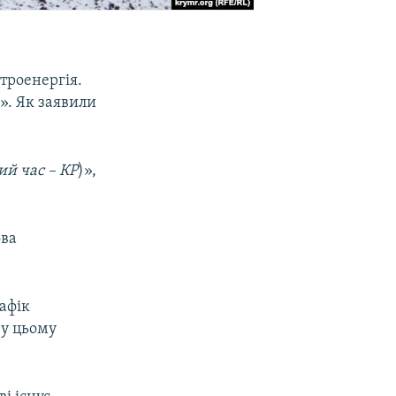
троенергія.
». Як заявили
й час – КР
)»,
ова
афік
 у цьому