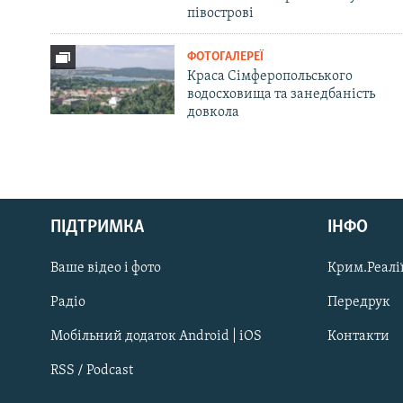
півострові
ФОТОГАЛЕРЕЇ
Краса Сімферопольського
водосховища та занедбаність
довкола
Русский
ПІДТРИМКА
ІНФО
Qırımtatar
Ваше відео і фото
Крим.Реалії
ДОЛУЧАЙСЯ!
Радіо
Передрук
Мобільний додаток Android | iOS
Контакти
RSS / Podcast
Усі сайти RFE/RL