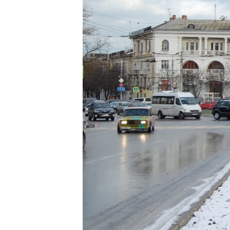
ВІДЕОУРОКИ «ELIFBE»
СВІДЧЕННЯ ОКУПАЦІЇ
УКРАЇНСЬКА ПРОБЛЕМА КРИМУ
ІНФОГРАФІКА