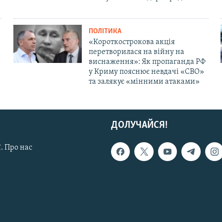
ПОЛІТИКА
«Короткострокова акція
перетворилася на війну на
виснаження»: Як пропаганда РФ
у Криму пояснює невдачі «СВО»
та залякує «мінними атаками»
ДОЛУЧАЙСЯ!
. Про нас