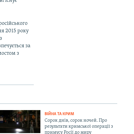
і існує
російського
ня 2015 року
з
печується за
мостом з
ВІЙНА ТА КРИМ
Сорок днів, сорок ночей. Про
результати кримської операції з
примусу Росії до миру