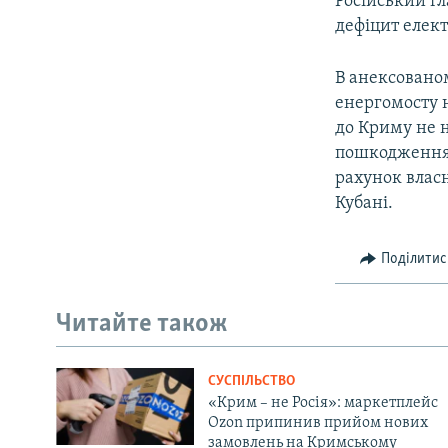
Російський гл
дефіцит елект
В анексовано
енергомосту н
до Криму не 
пошкодження 
рахунок власн
Кубані.
Поділитис
Читайте також
СУСПІЛЬСТВО
«Крим – не Росія»: маркетплейс
Ozon припинив прийом нових
замовлень на Кримському