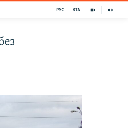
РУС
КТА
без