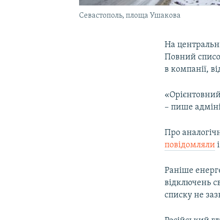
Севастополь, площа Ушакова
На центральни
Повний списо
в компанії, в
«Орієнтовний
– пише адміні
Про аналогічн
повідомляли
і
Раніше енерг
відключень св
списку не заз