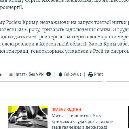
ава Криму Сергій Аксьонов повідомляв, що на півостров
роенергії.
му Росією Криму, незважаючи на запуск третьої нитки 
авесні 2016 року, тривають відключення світла. З груд
надоходить електроенергія з материкової України чере
електроопори в Херсонській області. Зараз Крим забез
ої генерації, генераторних установок з Росії та енерго
ь
Читати без VPN
Follow us
Print
ПРАВА ЛЮДИНИ
Мить – і ти шпигун. Як у
кримських судах розглядають
звинувачення в держзраді