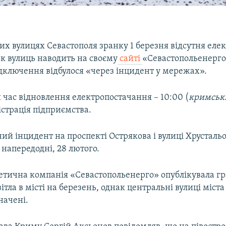
х вулицях Севастополя зранку 1 березня відсутня елек
к вулиць наводить на своєму
сайті
«Севастопольенерго
ідключення відбулося «через інцидент у мережах».
 час відновлення електропостачання – 10:00 (
кримськи
страція підприємства.
ий інцидент на проспекті Острякова і вулиці Хрусталь
 напередодні, 28 лютого.
етична компанія «Севастопольенерго» опублікувала гр
ітла в місті на березень, однак центральні вулиці міста
начені.