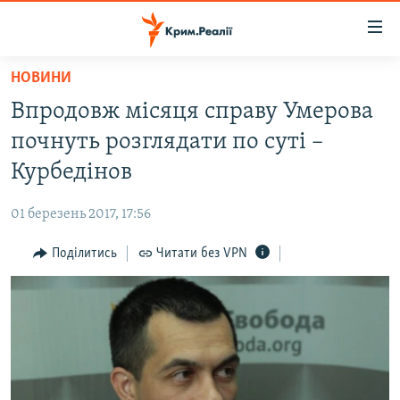
Доступність
посилання
Перейти
НОВИНИ
до
НОВИНИ
Впродовж місяця справу Умерова
основного
ВОДА.КРИМ
матеріалу
почнуть розглядати по суті –
ВІДЕО ТА ФОТО
Перейти
Курбедінов
до
ПОЛІТИКА
основної
01 березень 2017, 17:56
БЛОГИ
навігації
Перейти
Поділитись
Читати без VPN
ПОГЛЯД
до
ІНТЕРВ'Ю
пошуку
ВСЕ ЗА ДЕНЬ
СПЕЦПРОЕКТИ
ЯК ОБІЙТИ БЛОКУВАННЯ
ДЕПОРТАЦІЯ