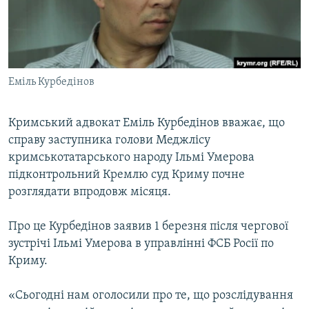
ВІДЕОУРОКИ «ELIFBE»
Русский
СВІДЧЕННЯ ОКУПАЦІЇ
Qırımtatar
УКРАЇНСЬКА ПРОБЛЕМА КРИМУ
Еміль Курбедінов
ДОЛУЧАЙСЯ!
ІНФОГРАФІКА
Кримський адвокат Еміль Курбедінов вважає, що
справу заступника голови Меджлісу
Усі сайти RFE/RL
кримськотатарського народу Ільмі Умерова
підконтрольний Кремлю суд Криму почне
розглядати впродовж місяця.
Про це Курбедінов заявив 1 березня після чергової
зустрічі Ільмі Умерова в управлінні ФСБ Росії по
Криму.
«Сьогодні нам оголосили про те, що розслідування