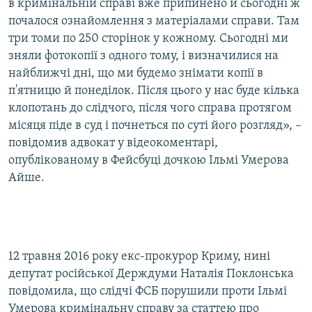
в кримінальній справі вже припинено й сьогодні ж
почалося ознайомлення з матеріалами справи. Там
три томи по 250 сторінок у кожному. Сьогодні ми
зняли фотокопії з одного тому, і визначилися на
найближчі дні, що ми будемо знімати копії в
п'ятницю й понеділок. Після цього у нас буде кілька
клопотань до слідчого, після чого справа протягом
місяця піде в суд і почнеться по суті його розгляд», –
повідомив адвокат у відеокоментарі,
опублікованому в Фейсбуці дочкою Ільмі Умерова
Айше.
12 травня 2016 року екс-прокурор Криму, нині
депутат російської Держдуми Наталія Поклонська
повідомила, що слідчі ФСБ порушили проти Ільмі
Умерова кримінальну справу за статтею про