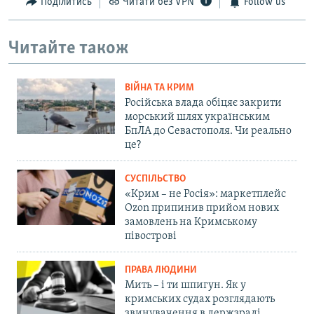
Поділитись
Читати без VPN
Follow us
Читайте також
ВІЙНА ТА КРИМ
Російська влада обіцяє закрити
морський шлях українським
БпЛА до Севастополя. Чи реально
це?
СУСПІЛЬСТВО
«Крим – не Росія»: маркетплейс
Ozon припинив прийом нових
замовлень на Кримському
півострові
ПРАВА ЛЮДИНИ
Мить – і ти шпигун. Як у
кримських судах розглядають
звинувачення в держзраді