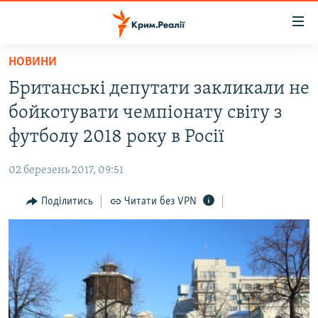
Доступність
посилання
Перейти
НОВИНИ
до
НОВИНИ
Британські депутати закликали не
основного
ВОДА.КРИМ
матеріалу
бойкотувати чемпіонату світу з
ВІДЕО ТА ФОТО
Перейти
футболу 2018 року в Росії
до
ПОЛІТИКА
основної
02 березень 2017, 09:51
БЛОГИ
навігації
Перейти
Поділитись
Читати без VPN
ПОГЛЯД
до
ІНТЕРВ'Ю
пошуку
ВСЕ ЗА ДЕНЬ
СПЕЦПРОЕКТИ
ЯК ОБІЙТИ БЛОКУВАННЯ
ДЕПОРТАЦІЯ