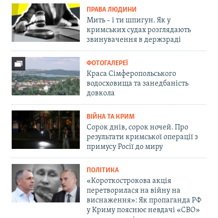
ПРАВА ЛЮДИНИ
Мить – і ти шпигун. Як у
кримських судах розглядають
звинувачення в держзраді
ФОТОГАЛЕРЕЇ
Краса Сімферопольського
водосховища та занедбаність
довкола
ВІЙНА ТА КРИМ
Сорок днів, сорок ночей. Про
результати кримської операції з
примусу Росії до миру
ПОЛІТИКА
«Короткострокова акція
перетворилася на війну на
виснаження»: Як пропаганда РФ
у Криму пояснює невдачі «СВО»