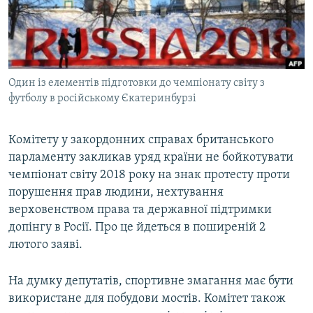
ВІДЕОУРОКИ «ELIFBE»
Русский
СВІДЧЕННЯ ОКУПАЦІЇ
Qırımtatar
УКРАЇНСЬКА ПРОБЛЕМА КРИМУ
Один із елементів підготовки до чемпіонату світу з
ДОЛУЧАЙСЯ!
ІНФОГРАФІКА
футболу в російському Єкатеринбурзі
Комітету у закордонних справах британського
Усі сайти RFE/RL
парламенту закликав уряд країни не бойкотувати
чемпіонат світу 2018 року на знак протесту проти
порушення прав людини, нехтування
верховенством права та державної підтримки
допінгу в Росії. Про це йдеться в поширеній 2
лютого заяві.
На думку депутатів, спортивне змагання має бути
використане для побудови мостів. Комітет також