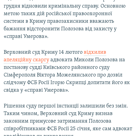
грудня відновили кримінальну справу. Основною
метою таких дій російської правоохоронної
системи в Криму правозахисники вважають
бажання відсторонити Полозова від захисту у
«справі Умерова».
Верховний суд Криму 14 лютого
відхилив
апеляційну скаргу
адвоката Миколи Полозова на
постанову судді Київського районного суду
Сімферополя Віктора Можелянського про дозвіл
слідчому ФСБ Росії Ігорю Скрипці допитати його як
свідка у «справі Умерова».
Рішення суду першої інстанції залишили без змін.
Таким чином, Верховний суд Криму визнав
законним примусове затримання Полозова
співробітниками ФСБ Росії 25 січня, яке сам адвокат