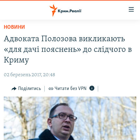
Доступність
посилання
Перейти
НОВИНИ
до
НОВИНИ
Адвоката Полозова викликають
основного
ВОДА.КРИМ
матеріалу
«для дачі пояснень» до слідчого в
ВІДЕО ТА ФОТО
Перейти
Криму
до
ПОЛІТИКА
основної
02 березень 2017, 20:48
БЛОГИ
навігації
Перейти
Поділитись
Читати без VPN
ПОГЛЯД
до
ІНТЕРВ'Ю
пошуку
ВСЕ ЗА ДЕНЬ
СПЕЦПРОЕКТИ
ЯК ОБІЙТИ БЛОКУВАННЯ
ДЕПОРТАЦІЯ