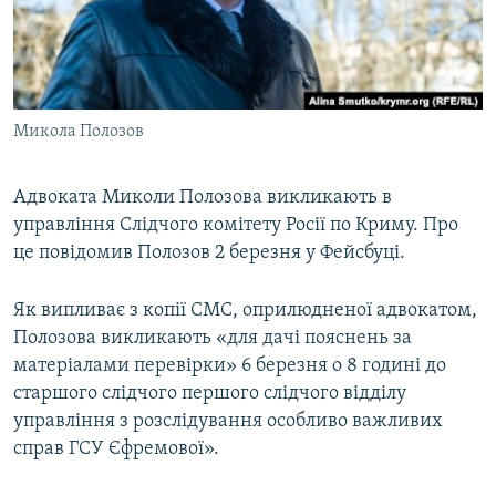
ВІДЕОУРОКИ «ELIFBE»
Русский
СВІДЧЕННЯ ОКУПАЦІЇ
Qırımtatar
УКРАЇНСЬКА ПРОБЛЕМА КРИМУ
Микола Полозов
ДОЛУЧАЙСЯ!
ІНФОГРАФІКА
Адвоката Миколи Полозова викликають в
управління Слідчого комітету Росії по Криму. Про
Усі сайти RFE/RL
це повідомив Полозов 2 березня у Фейсбуці.
Як випливає з копії СМС, оприлюдненої адвокатом,
Полозова викликають «для дачі пояснень за
матеріалами перевірки» 6 березня о 8 годині до
старшого слідчого першого слідчого відділу
управління з розслідування особливо важливих
справ ГСУ Єфремової».