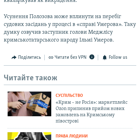
кваліфікував як викрадення.
Усунення Полозова може вплинути на перебіг
судових засідань у процесі в «справі Умерова». Таку
думку озвучив заступник голови Меджлісу
кримськотатарського народу Ільмі Умеров.
Поділитись
Читати без VPN
Follow us
Читайте також
СУСПІЛЬСТВО
«Крим – не Росія»: маркетплейс
Ozon припинив прийом нових
замовлень на Кримському
півострові
ПРАВА ЛЮДИНИ