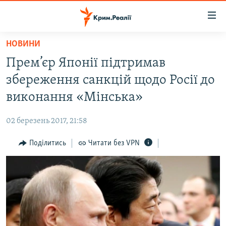
Доступність
посилання
Перейти
НОВИНИ
до
НОВИНИ
Прем’єр Японії підтримав
основного
ВОДА.КРИМ
матеріалу
збереження санкцій щодо Росії до
ВІДЕО ТА ФОТО
Перейти
виконання «Мінська»
до
ПОЛІТИКА
основної
02 березень 2017, 21:58
БЛОГИ
навігації
Перейти
Поділитись
Читати без VPN
ПОГЛЯД
до
ІНТЕРВ'Ю
пошуку
ВСЕ ЗА ДЕНЬ
СПЕЦПРОЕКТИ
ЯК ОБІЙТИ БЛОКУВАННЯ
ДЕПОРТАЦІЯ