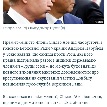
ВІДЕОУРОКИ «ELIFBE»
Русский
СВІДЧЕННЯ ОКУПАЦІЇ
Qırımtatar
УКРАЇНСЬКА ПРОБЛЕМА КРИМУ
Сіндзо Абе (п) і Володимир Путін (л)
ДОЛУЧАЙСЯ!
ІНФОГРАФІКА
Прем’єр-міністр Японії Сіндзо Абе під час зустрічі з
головою Верховної Ради України Андрієм Парубієм
Усі сайти RFE/RL
у Токіо заявив, що санкції проти Росії, які його
країна підтримала разом з іншими державами-
членами «Групи семи», не можуть бути зняті до
повного виконання мінських домовленостей про
врегулювання на окупованій частині Донбасу,
повідомила прес-служба Верховної Ради.
Як мовиться в повідомленні, Сіндзо Абе відзначив,
що цими днями виповнюється 25-а річниця