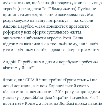
дуже важливо, щоб санкції продовжувалися, а якщо
агресія (президента Росії Володимира) Путіна не
припинятиметься, то вони б посилювалися. Ми
розраховуємо на вашу підтримку», – наголосив
Андрій Парубій. «Нам доводиться проводити
реформи у всіх сферах суспільного життя,
одночасно відбиваючи агресію Росії. Ваша
підтримка важлива як в економічному, так і навіть
у символічному плані», – додав спікер парламенту.
Андрій Парубій цими днями перебуває з робочим
візитом у Японії.
Японія, як і США й інші країни «Групи семи» і ще
деякі держави, а також Європейський союз у
кілька етапів, починаючи з 2014 року, запровадили
у зв’язку з дестабілізацією України і агресією Росії
проти неї у Криму, а потім на Донбасі кілька пакетів