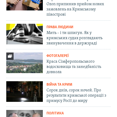
Ozon припинив прийом нових
замовлень на Кримському
півострові
ПРАВА ЛЮДИНИ
Мить – і ти шпигун. Як у
кримських судах розглядають
звинувачення в держзраді
ФОТОГАЛЕРЕЇ
Краса Сімферопольського
водосховища та занедбаність
довкола
ВІЙНА ТА КРИМ
Сорок днів, сорок ночей. Про
результати кримської операції з
примусу Росії до миру
ПОЛІТИКА