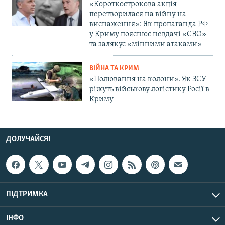
«Короткострокова акція
перетворилася на війну на
виснаження»: Як пропаганда РФ
у Криму пояснює невдачі «СВО»
та залякує «мінними атаками»
ВІЙНА ТА КРИМ
«Полювання на колони». Як ЗСУ
ріжуть військову логістику Росії в
Криму
ДОЛУЧАЙСЯ!
ПІДТРИМКА
ІНФО