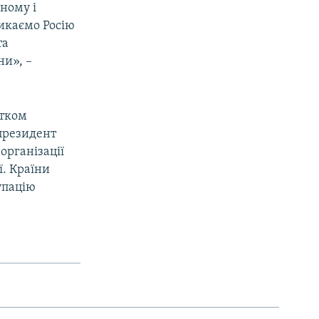
ному і
икаємо Росію
та
ни», –
атком
 президент
організації
ї. Країни
упацію