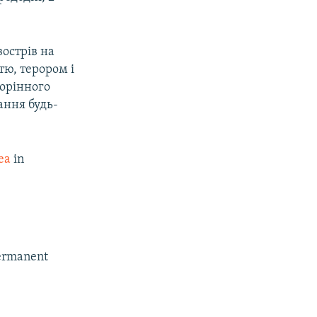
острів на
тю, терором і
корінного
ання будь-
ea
in
rmanent