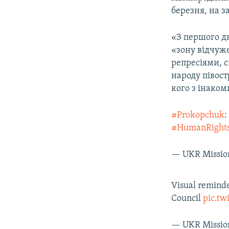
ВІДЕОУРОКИ «ELIFBE»
березня, на з
СВІДЧЕННЯ ОКУПАЦІЇ
«З першого дн
УКРАЇНСЬКА ПРОБЛЕМА КРИМУ
«зону відчуже
ІНФОГРАФІКА
репресіями, с
народу півос
кого з інаком
#Prokopchuk
:
#HumanRight
— UKR Missio
Visual remind
Council
pic.t
— UKR Missio