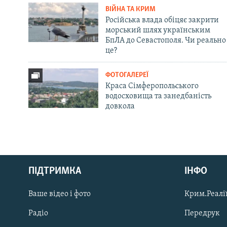
ВІЙНА ТА КРИМ
Російська влада обіцяє закрити
морський шлях українським
БпЛА до Севастополя. Чи реально
це?
ФОТОГАЛЕРЕЇ
Краса Сімферопольського
водосховища та занедбаність
довкола
Русский
Qırımtatar
ПІДТРИМКА
ІНФО
Ваше відео і фото
Крим.Реалії
ДОЛУЧАЙСЯ!
Радіо
Передрук