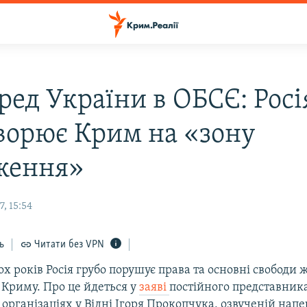
ред України в ОБСЄ: Росі
ворює Крим на «зону
ження»
, 15:54
ь
Читати без VPN
х років Росія грубо порушує права та основні свободи 
 Криму. Про це йдеться у
заяві
постійного представник
рганізаціях у Відні Ігоря Прокопчука, озвученій напе