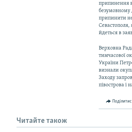
припинення вс
безумовному 
припинити не
Севастополя, 
йдеться в заяв
Верховна Рада
тимчасової ок
України Петр
визнали окупа
Заходу запро
півострова і 
Поділитис
Читайте також