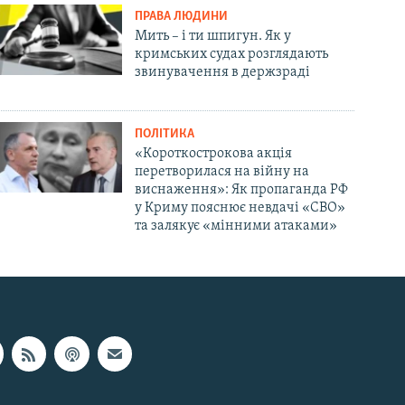
ПРАВА ЛЮДИНИ
Мить – і ти шпигун. Як у
кримських судах розглядають
звинувачення в держзраді
ПОЛІТИКА
«Короткострокова акція
перетворилася на війну на
виснаження»: Як пропаганда РФ
у Криму пояснює невдачі «СВО»
та залякує «мінними атаками»