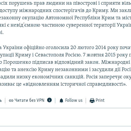
іх порушень прав людини на півострові і сприяти віль
доступу міжнародних спостерігачів до Криму. Ми закл
законну окупацію Автономної Республіки Крим та міс
які є невід'ємною частиною суверенної території Украї
і.
 України офіційно оголосила 20 лютого 2014 року поч
упації Криму і Севастополя Росією. 7 жовтня 2015 року
о Порошенко підписав відповідний закон. Міжнародні 
цію та анексію Криму незаконними і засудили дії Росі
вадили низку економічних санкцій. Росія заперечує ок
називає це «відновленням історичної справедливості».
ь
Читати без VPN
Follow us
Print