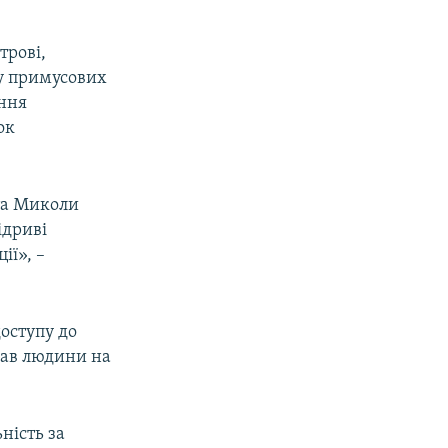
трові,
у примусових
ання
ок
та Миколи
ідриві
ії», –
оступу до
рав людини на
ність за