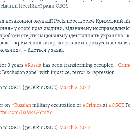
асіданні Постійної ради ОБСЄ.
я незаконної окупації Росія перетворює Кримський пів
ння» у сфері прав людини, відзначену несправедливіс
пробами стерти національну ідентичність українців і 
трова – кримських татар, жорстоким примусом до мовч
ислячих», – йдеться у заяві.
 for 3 years
#Russia
has been transforming occupied
#Crim
s
“exclusion zone” with injustice, terror & repression
n to OSCE (@UKRinOSCE)
March 2, 2017
er on
#Russian
military occupation of
#Crimea
at
#OSCE
Pe
witter.com/B3M4iGYmXo
n to OSCE (@UKRinOSCE)
March 2, 2017