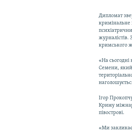
Дипломат звер
кримінальне 
психіатрични
журналістів. 
кримського ж
«На сьогодні
Семени, який
територіально
наголошується
Ігор Прокопч
Криму міжнар
півострові.
«Ми закликаєм