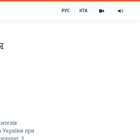
РУС
КТА
я
жителів
а України при
редодні, 2