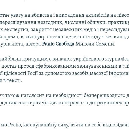
тає увагу на вбивства і викрадення активістів на півос
переслідування незгодних, численні обшуки, практик
х експертиз, закриття незалежних медіа і переслідув
Зокрема, в заяві української делегації згадується випад
урналіста, автора
Радiо Свобода
Миколи Семени.
 найбільш кричущим є випадок українського журналіс
 постав преред сфабрикованими звинуваченнями в «п
ї цілісності Росії за допомогою засобів масової інформац
 в тексті.
ук також наголосив на необхідності безперешкодного д
одних спостерігачів для контролю за дотриманням п
о Росію, як окупаційну силу, взяти на себе відповідаль