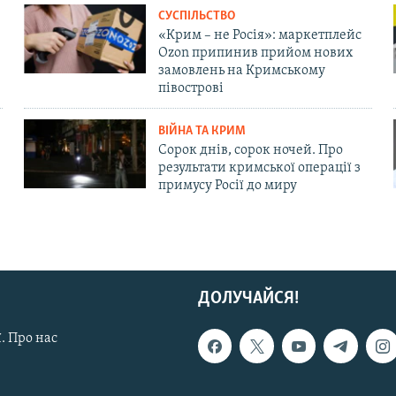
СУСПІЛЬСТВО
«Крим – не Росія»: маркетплейс
Ozon припинив прийом нових
замовлень на Кримському
півострові
ВІЙНА ТА КРИМ
Сорок днів, сорок ночей. Про
результати кримської операції з
примусу Росії до миру
ДОЛУЧАЙСЯ!
. Про нас