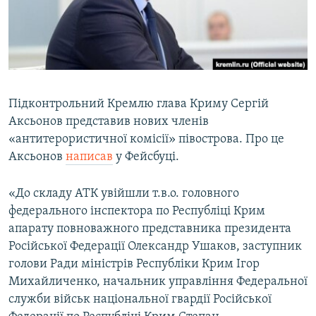
ВІДЕОУРОКИ «ELIFBE»
Русский
СВІДЧЕННЯ ОКУПАЦІЇ
Qırımtatar
УКРАЇНСЬКА ПРОБЛЕМА КРИМУ
ДОЛУЧАЙСЯ!
ІНФОГРАФІКА
Підконтрольний Кремлю глава Криму Сергій
Аксьонов представив нових членів
«антитерористичної комісії» півострова. Про це
Усі сайти RFE/RL
Аксьонов
написав
у Фейсбуці.
«До складу АТК увійшли т.в.о. головного
федерального інспектора по Республіці Крим
апарату повноважного представника президента
Російської Федерації Олександр Ушаков, заступник
голови Ради міністрів Республіки Крим Ігор
Михайличенко, начальник управління Федеральної
служби військ національної гвардії Російської