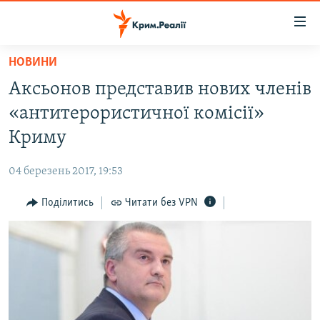
Доступність
посилання
Перейти
НОВИНИ
до
НОВИНИ
Аксьонов представив нових членів
основного
ВОДА.КРИМ
матеріалу
«антитерористичної комісії»
ВІДЕО ТА ФОТО
Перейти
Криму
до
ПОЛІТИКА
основної
04 березень 2017, 19:53
БЛОГИ
навігації
Перейти
Поділитись
Читати без VPN
ПОГЛЯД
до
ІНТЕРВ'Ю
пошуку
ВСЕ ЗА ДЕНЬ
СПЕЦПРОЕКТИ
ЯК ОБІЙТИ БЛОКУВАННЯ
ДЕПОРТАЦІЯ