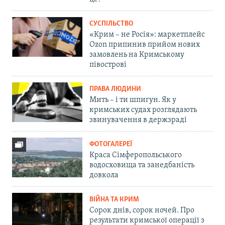
СУСПІЛЬСТВО
«Крим – не Росія»: маркетплейс
Ozon припинив прийом нових
замовлень на Кримському
півострові
ПРАВА ЛЮДИНИ
Мить – і ти шпигун. Як у
кримських судах розглядають
звинувачення в держзраді
ФОТОГАЛЕРЕЇ
Краса Сімферопольського
водосховища та занедбаність
довкола
ВІЙНА ТА КРИМ
Сорок днів, сорок ночей. Про
результати кримської операції з