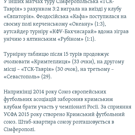
У інших матчах туру Сімферопольська «ТСК-
Таврія» з рахунком 3:2 виграла на виїзді у клубу
«Євпаторія». Феодосійська «Кафа» поступилася на
своєму полі керченському «Океану» (1:3),
аутсайдер турніру «КФУ-Бахчисарай» вдома зіграв
унічию з ялтинським «Рубіном» (1:1).
Турнірну таблицю після 15 турів продовжує
очолювати «Кримтеплиця» (33 очки), на другому
місці – «ТСК-Таврія» (30 очок), на третьому –
«Севастополь» (29).
Наприкінці 2014 року Союз європейських
футбольних асоціацій заборонив кримським
клубам брати участь у чемпіонаті Росії. За сприяння
УЄФА 2015 року створено Кримський футбольний
союз. Штаб-квартира союзу розташовується в
Сімферополі.