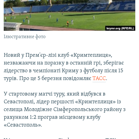
ВІДЕОУРОКИ «ELIFBE»
Русский
СВІДЧЕННЯ ОКУПАЦІЇ
Qırımtatar
УКРАЇНСЬКА ПРОБЛЕМА КРИМУ
Ілюстративне фото
ДОЛУЧАЙСЯ!
ІНФОГРАФІКА
Новий у Прем'єр-лізі клуб «Кримтеплиця»,
незважаючи на поразку в останній грі, зберігає
Усі сайти RFE/RL
лідерство в чемпіонаті Криму з футболу після 15
турів. Про це 5 березня повідомляє
ТАСС
.
У стартовому матчі туру, який відбувся в
Севастополі, лідер першості «Кримтеплиця» із
селища Молодіжне Сімферопольського району з
рахунком 1:2 програв місцевому клубу
«Севастополь».