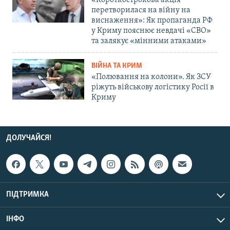
«Короткострокова акція
перетворилася на війну на
виснаження»: Як пропаганда РФ
у Криму пояснює невдачі «СВО»
та залякує «мінними атаками»
ВІЙНА ТА КРИМ
«Полювання на колони». Як ЗСУ
ріжуть військову логістику Росії в
Криму
ДОЛУЧАЙСЯ!
ПІДТРИМКА
ІНФО