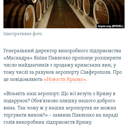
ВІДЕОУРОКИ «ELIFBE»
Русский
СВІДЧЕННЯ ОКУПАЦІЇ
Qırımtatar
УКРАЇНСЬКА ПРОБЛЕМА КРИМУ
Ілюстративне фото
ДОЛУЧАЙСЯ!
ІНФОГРАФІКА
Генеральний директор виноробного підприємства
«Масандра» Яніна Павленко пропонує розширити
Усі сайти RFE/RL
число майданчиків з продажу кримських вин, у
тому числі за рахунок аеропорту Сімферополя. Про
це повідомляють
«Новости Крыма»
.
«Візьміть наш аеропорт. Що всі везуть з Криму в
подарунок? Обов'язково пляшку нашого доброго
вина. Так чому ж у наших аеропортах не можна
торгувати вином?» – заявила Павленко на нараді
голів виноробних підприємств Криму.