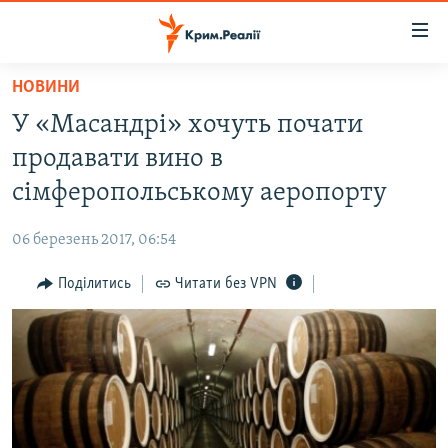
Доступність
посилання
Перейти
НОВИНИ
до
НОВИНИ
У «Масандрі» хочуть почати
основного
ВОДА.КРИМ
матеріалу
продавати вино в
ВІДЕО ТА ФОТО
Перейти
сімферопольському аеропорту
до
ПОЛІТИКА
основної
06 березень 2017, 06:54
БЛОГИ
навігації
Перейти
Поділитись
Читати без VPN
ПОГЛЯД
до
ІНТЕРВ'Ю
пошуку
ВСЕ ЗА ДЕНЬ
СПЕЦПРОЕКТИ
ЯК ОБІЙТИ БЛОКУВАННЯ
ДЕПОРТАЦІЯ