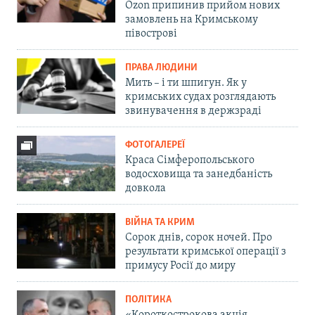
Ozon припинив прийом нових
замовлень на Кримському
півострові
ПРАВА ЛЮДИНИ
Мить – і ти шпигун. Як у
кримських судах розглядають
звинувачення в держзраді
ФОТОГАЛЕРЕЇ
Краса Сімферопольського
водосховища та занедбаність
довкола
ВІЙНА ТА КРИМ
Сорок днів, сорок ночей. Про
результати кримської операції з
примусу Росії до миру
ПОЛІТИКА