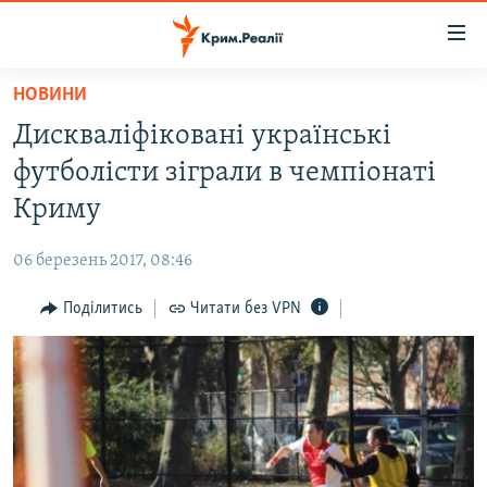
Доступність
посилання
Перейти
НОВИНИ
до
НОВИНИ
Дискваліфіковані українські
основного
ВОДА.КРИМ
матеріалу
футболісти зіграли в чемпіонаті
ВІДЕО ТА ФОТО
Перейти
Криму
до
ПОЛІТИКА
основної
06 березень 2017, 08:46
БЛОГИ
навігації
Перейти
Поділитись
Читати без VPN
ПОГЛЯД
до
ІНТЕРВ'Ю
пошуку
ВСЕ ЗА ДЕНЬ
СПЕЦПРОЕКТИ
ЯК ОБІЙТИ БЛОКУВАННЯ
ДЕПОРТАЦІЯ