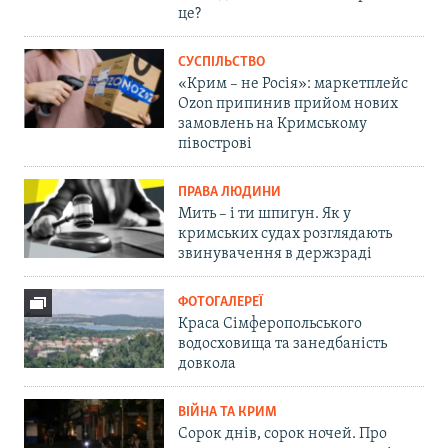
це?
СУСПІЛЬСТВО
«Крим – не Росія»: маркетплейс
Ozon припинив прийом нових
замовлень на Кримському
півострові
ПРАВА ЛЮДИНИ
Мить – і ти шпигун. Як у
кримських судах розглядають
звинувачення в держзраді
ФОТОГАЛЕРЕЇ
Краса Сімферопольського
водосховища та занедбаність
довкола
ВІЙНА ТА КРИМ
Сорок днів, сорок ночей. Про