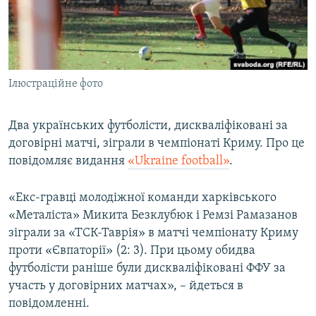
ВІДЕОУРОКИ «ELIFBE»
Русский
СВІДЧЕННЯ ОКУПАЦІЇ
Qırımtatar
УКРАЇНСЬКА ПРОБЛЕМА КРИМУ
Ілюстраційне фото
ДОЛУЧАЙСЯ!
ІНФОГРАФІКА
Два українських футболісти, дискваліфіковані за
договірні матчі, зіграли в чемпіонаті Криму. Про це
Усі сайти RFE/RL
повідомляє видання
«Ukraine football»
.
«Екс-гравці молодіжної команди харківського
«Металіста» Микита Безклубюк і Ремзі Рамазанов
зіграли за «ТСК-Таврія» в матчі чемпіонату Криму
проти «Євпаторії» (2: 3). При цьому обидва
футболісти раніше були дискваліфіковані ФФУ за
участь у договірних матчах», – йдеться в
повідомленні.