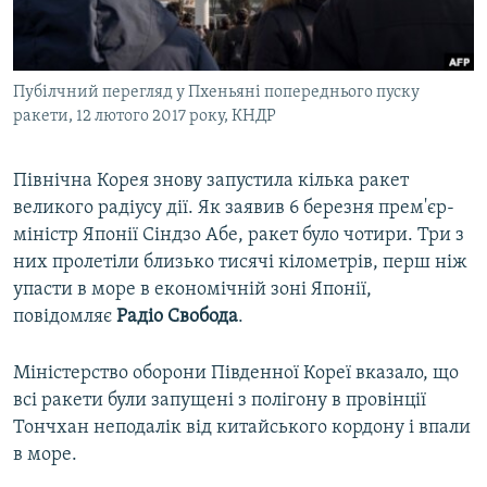
ВІДЕОУРОКИ «ELIFBE»
Русский
СВІДЧЕННЯ ОКУПАЦІЇ
Qırımtatar
Пубілчний перегляд у Пхеньяні попереднього пуску
УКРАЇНСЬКА ПРОБЛЕМА КРИМУ
ракети, 12 лютого 2017 року, КНДР
ДОЛУЧАЙСЯ!
ІНФОГРАФІКА
Північна Корея знову запустила кілька ракет
великого радіусу дії. Як заявив 6 березня прем'єр-
міністр Японії Сіндзо Абе, ракет було чотири. Три з
Усі сайти RFE/RL
них пролетіли близько тисячі кілометрів, перш ніж
упасти в море в економічній зоні Японії,
повідомляє
Радіо Свобода
.
Міністерство оборони Південної Кореї вказало, що
всі ракети були запущені з полігону в провінції
Тончхан неподалік від китайського кордону і впали
в море.