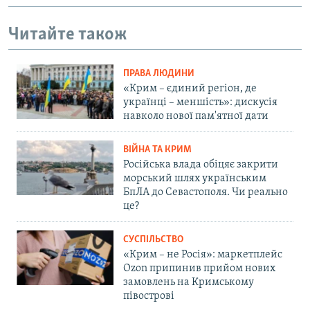
Читайте також
ПРАВА ЛЮДИНИ
«Крим – єдиний регіон, де
українці – меншість»: дискусія
навколо нової пам'ятної дати
ВІЙНА ТА КРИМ
Російська влада обіцяє закрити
морський шлях українським
БпЛА до Севастополя. Чи реально
це?
СУСПІЛЬСТВО
«Крим – не Росія»: маркетплейс
Ozon припинив прийом нових
замовлень на Кримському
півострові