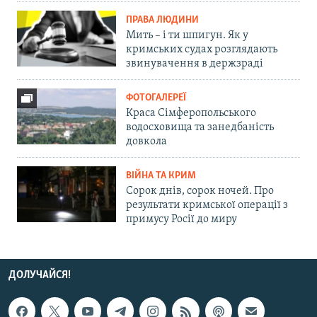
ПРАВА ЛЮДИНИ
Мить – і ти шпигун. Як у
кримських судах розглядають
звинувачення в держзраді
ФОТОГАЛЕРЕЇ
Краса Сімферопольського
водосховища та занедбаність
довкола
ВІЙНА ТА КРИМ
Сорок днів, сорок ночей. Про
результати кримської операції з
примусу Росії до миру
ДОЛУЧАЙСЯ!