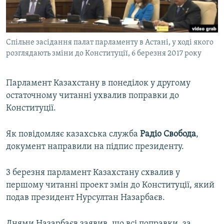
ВІДЕОУРОКИ «ELIFBE»
Русский
СВІДЧЕННЯ ОКУПАЦІЇ
Qırımtatar
Спільне засідання палат парламенту в Астані, у ході якого
УКРАЇНСЬКА ПРОБЛЕМА КРИМУ
розглядають зміни до Конституції, 6 березня 2017 року
ДОЛУЧАЙСЯ!
ІНФОГРАФІКА
Парламент Казахстану в понеділок у другому
остаточному читанні ухвалив поправки до
Конституції.
Усі сайти RFE/RL
Як повідомляє казахська служба
Радіо Свобода
,
документ направили на підпис президенту.
3 березня парламент Казахстану схвалив у
першому читанні проект змін до Конституції, який
подав президент Нурсултан Назарбаєв.
Днями Назарбаєв заявив, що всі поправки, за