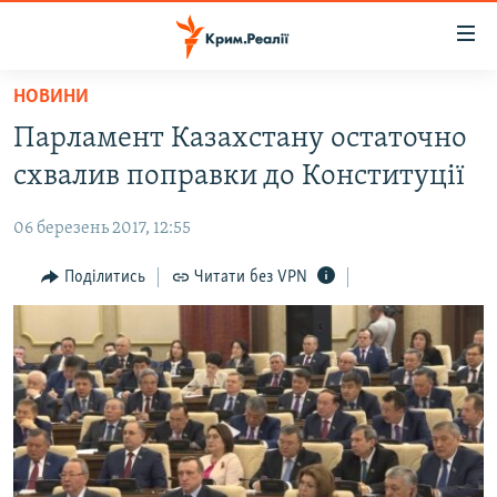
Доступність
посилання
Перейти
НОВИНИ
до
НОВИНИ
Парламент Казахстану остаточно
основного
ВОДА.КРИМ
матеріалу
схвалив поправки до Конституції
ВІДЕО ТА ФОТО
Перейти
до
06 березень 2017, 12:55
ПОЛІТИКА
основної
БЛОГИ
Поділитись
Читати без VPN
навігації
Перейти
ПОГЛЯД
до
ІНТЕРВ'Ю
пошуку
ВСЕ ЗА ДЕНЬ
СПЕЦПРОЕКТИ
ЯК ОБІЙТИ БЛОКУВАННЯ
ДЕПОРТАЦІЯ