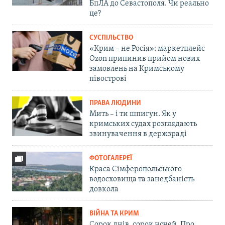
БпЛА до Севастополя. Чи реально
це?
СУСПІЛЬСТВО
«Крим – не Росія»: маркетплейс
Ozon припинив прийом нових
замовлень на Кримському
півострові
ПРАВА ЛЮДИНИ
Мить – і ти шпигун. Як у
кримських судах розглядають
звинувачення в держзраді
ФОТОГАЛЕРЕЇ
Краса Сімферопольського
водосховища та занедбаність
довкола
ВІЙНА ТА КРИМ
Сорок днів, сорок ночей. Про