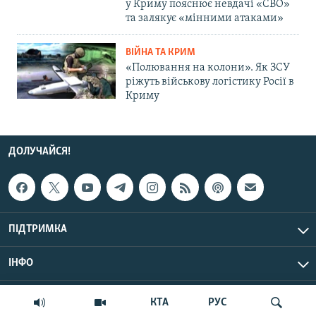
у Криму пояснює невдачі «СВО»
та залякує «мінними атаками»
ВІЙНА ТА КРИМ
«Полювання на колони». Як ЗСУ
ріжуть військову логістику Росії в
Криму
ДОЛУЧАЙСЯ!
ПІДТРИМКА
ІНФО
© Крим.Реалії, 2026 | Усі права застережено.
КТА
РУС