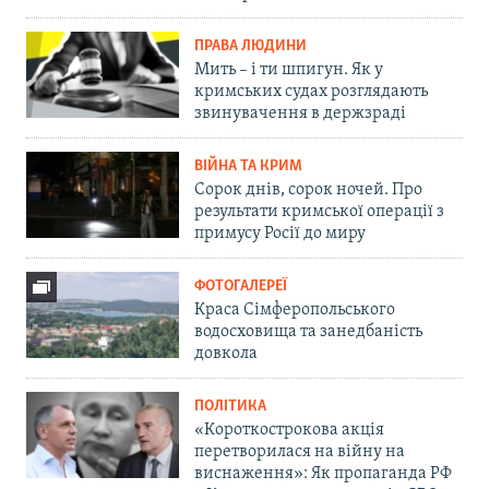
ПРАВА ЛЮДИНИ
Мить – і ти шпигун. Як у
кримських судах розглядають
звинувачення в держзраді
ВІЙНА ТА КРИМ
Сорок днів, сорок ночей. Про
результати кримської операції з
примусу Росії до миру
ФОТОГАЛЕРЕЇ
Краса Сімферопольського
водосховища та занедбаність
довкола
ПОЛІТИКА
«Короткострокова акція
перетворилася на війну на
виснаження»: Як пропаганда РФ