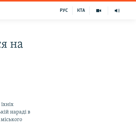
РУС
КТА
я на
 їхніх
кій нараді в
 міського