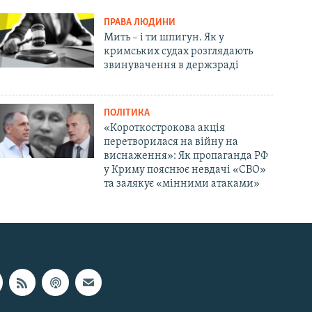
ПРАВА ЛЮДИНИ
Мить – і ти шпигун. Як у
кримських судах розглядають
звинувачення в держзраді
ПОЛІТИКА
«Короткострокова акція
перетворилася на війну на
виснаження»: Як пропаганда РФ
у Криму пояснює невдачі «СВО»
та залякує «мінними атаками»