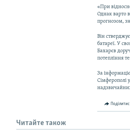
ВІДЕОУРОКИ «ELIFBE»
«При відносн
СВІДЧЕННЯ ОКУПАЦІЇ
Однак варто 
прогнозом, з
УКРАЇНСЬКА ПРОБЛЕМА КРИМУ
ІНФОГРАФІКА
Він стверджує
батареї. У св
Бахарєв дору
потепління т
За інформаціє
Сімферополі 
надзвичайних
Поділитис
Читайте також