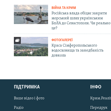
ВІЙНА ТА КРИМ
Російська влада обіцяє закрити
морський шлях українським
БпЛА до Севастополя. Чи реально
це?
ФОТОГАЛЕРЕЇ
Краса Сімферопольського
водосховища та занедбаність
довкола
Русский
Qırımtatar
ПІДТРИМКА
ІНФО
Ваше відео і фото
Крим.Реалії
ДОЛУЧАЙСЯ!
Радіо
Передрук