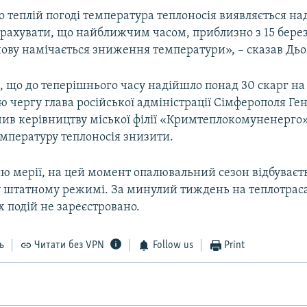
о теплій погоді температура теплоносія виявляється н
врахувати, що найближчим часом, приблизно з 15 берез
нову намічається зниження температури», – сказав Дьо
, що до теперішнього часу надійшло понад 30 скарг на
ою чергу глава російської адміністрації Сімферополя Ге
чив керівництву міської філії «Кримтеплокомуненерго»
емпературу теплоносія знизити.
ю мерії, на цей момент опалювальний сезон відбуваєть
у штатному режимі. За минулий тиждень на теплотрас
 подій не зареєстровано.
ь
Читати без VPN
Follow us
Print