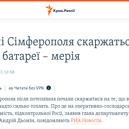
і Сімферополя скаржатьс
 батареї – мерія
7, 10:58
ь
Читати без VPN
ополя після потепління почали скаржитися на те, що в
адто сильно топлять. Про це на оперативно-господарсь
 міста, підконтрольної Росії, заявив глава департаменту
 Андрій Дьомін, повідомляють
РИА Новости
.