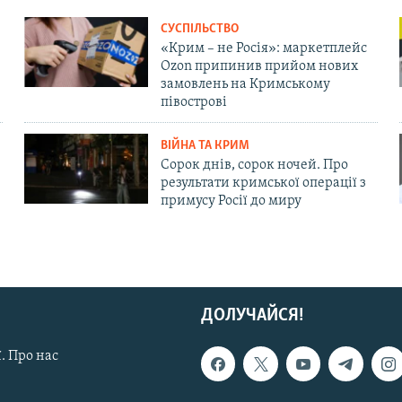
СУСПІЛЬСТВО
«Крим – не Росія»: маркетплейс
Ozon припинив прийом нових
замовлень на Кримському
півострові
ВІЙНА ТА КРИМ
Сорок днів, сорок ночей. Про
результати кримської операції з
примусу Росії до миру
ДОЛУЧАЙСЯ!
. Про нас