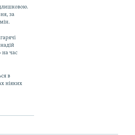
адлишковою.
ня, за
мін.
 гарячі
ннадій
 на час
ся в
ах ніяких