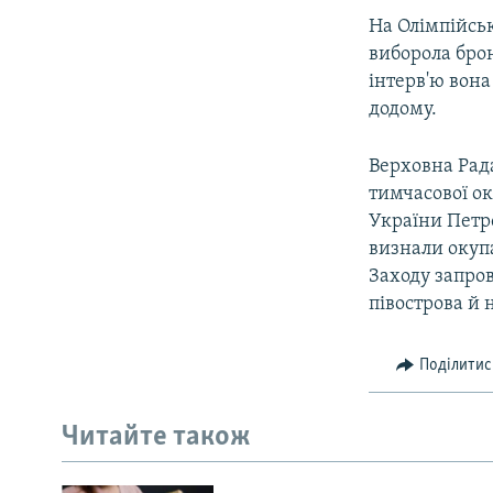
На Олімпійськ
виборола брон
інтерв'ю вона
додому.
Верховна Рада
тимчасової ок
України Петр
визнали окупа
Заходу запро
півострова й 
Поділитис
Читайте також