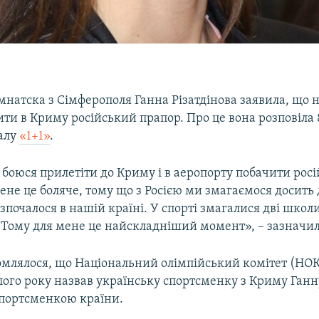
мнатска з Сімферополя Ганна Різатдінова заявила, що 
ити в Криму російський прапор. Про це вона розповіла 
налу
«1+1»
.
 боюся прилетіти до Криму і в аеропорту побачити рос
ене це боляче, тому що з Росією ми змагаємося досить 
розпочалося в нашій країні. У спорті змагалися дві школ
 Тому для мене це найскладніший момент», – зазначила
омлялося, що Національний олімпійський комітет (НОК
ого року назвав українську спортсменку з Криму Ганн
портсменкою країни.