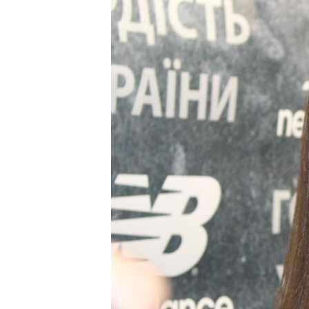
ВІДЕОУРОКИ «ELIFBE»
СВІДЧЕННЯ ОКУПАЦІЇ
УКРАЇНСЬКА ПРОБЛЕМА КРИМУ
ІНФОГРАФІКА