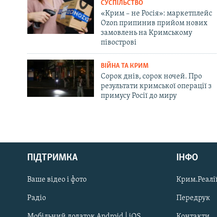
СУСПІЛЬСТВО
«Крим – не Росія»: маркетплейс
Ozon припинив прийом нових
замовлень на Кримському
півострові
ВІЙНА ТА КРИМ
Сорок днів, сорок ночей. Про
результати кримської операції з
примусу Росії до миру
Русский
ПІДТРИМКА
ІНФО
Qırımtatar
Ваше відео і фото
Крим.Реалії
ДОЛУЧАЙСЯ!
Радіо
Передрук
Мобільний додаток Android | iOS
Контакти