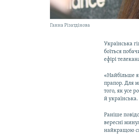
Ганна Різатдінова
Українська гі
боїться побач
ефірі телека
«Найбільше я
прапор. Для м
того, як усе 
й українська.
Раніше повід
вересні минул
найкращою с