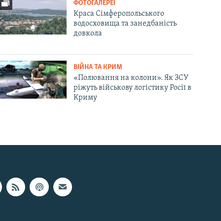
ФОТОГАЛЕРЕЇ
Краса Сімферопольського
водосховища та занедбаність
довкола
ВІЙНА ТА КРИМ
«Полювання на колони». Як ЗСУ
ріжуть військову логістику Росії в
Криму