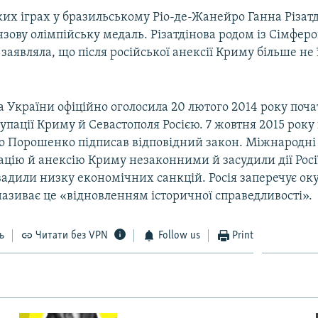
их іграх у бразильському Ріо-де-Жанейро Ганна Різат
зову олімпійську медаль. Різатдінова родом із Сімферо
 заявляла, що після російської анексії Криму більше не 
 України офіційно оголосила 20 лютого 2014 року поч
упації Криму й Севастополя Росією. 7 жовтня 2015 рок
о Порошенко підписав відповідний закон. Міжнародні 
цію й анексію Криму незаконними й засудили дії Росі
вадили низку економічних санкцій. Росія заперечує ок
називає це «відновленням історичної справедливості».
ь
Читати без VPN
Follow us
Print