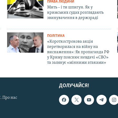
ПРАВА ЛЮДИНИ
Мить – і ти шпигун. Як у
кримських судах розглядають
звинувачення в держзраді
ПОЛІТИКА
«Короткострокова акція
перетворилася на війну на
виснаження»: Як пропаганда РФ
у Криму пояснює невдачі «СВО»
та залякує «мінними атаками»
ДОЛУЧАЙСЯ!
. Про нас