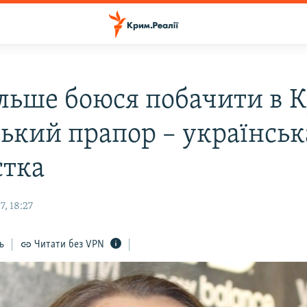
льше боюся побачити в 
ський прапор – українськ
стка
, 18:27
ь
Читати без VPN