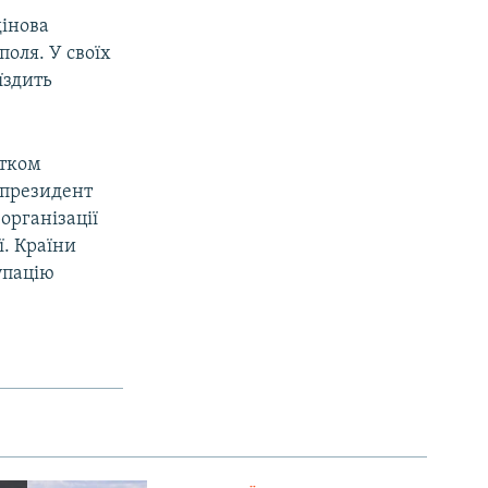
дінова
поля. У своїх
їздить
атком
у президент
організації
ї. Країни
упацію