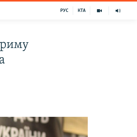
РУС
КТА
Криму
а