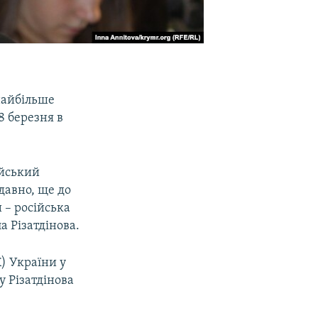
найбільше
8 березня в
ійський
давно, ще до
и – російська
 Різатдінова.
) України у
у Різатдінова