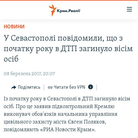
Доступність
посилання
Перейти
НОВИНИ
до
НОВИНИ
У Севастополі повідомили, що з
основного
ВОДА.КРИМ
матеріалу
початку року в ДТП загинуло вісім
ВІДЕО ТА ФОТО
Перейти
осіб
до
ПОЛІТИКА
основної
08 березень 2017, 20:07
БЛОГИ
навігації
Перейти
Поділитись
Читати без VPN
ПОГЛЯД
до
Із початку року в Севастополі в ДТП загинуло вісім
ІНТЕРВ'Ю
пошуку
осіб. Про це заявив підконтрольний Кремлю
ВСЕ ЗА ДЕНЬ
виконувач обов'язків начальника управління
СПЕЦПРОЕКТИ
цивільного захисту міста Євген Поляков,
повідомляють «РИА Новости Крым».
ЯК ОБІЙТИ БЛОКУВАННЯ
ДЕПОРТАЦІЯ