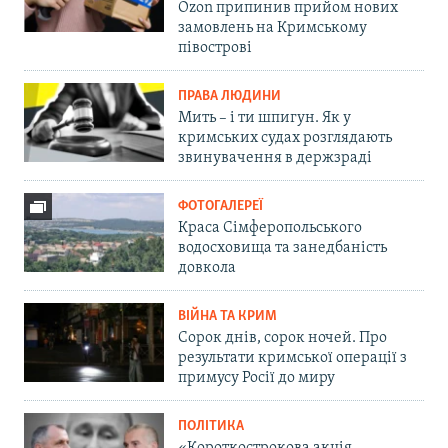
Ozon припинив прийом нових
замовлень на Кримському
півострові
ПРАВА ЛЮДИНИ
Мить – і ти шпигун. Як у
кримських судах розглядають
звинувачення в держзраді
ФОТОГАЛЕРЕЇ
Краса Сімферопольського
водосховища та занедбаність
довкола
ВІЙНА ТА КРИМ
Сорок днів, сорок ночей. Про
результати кримської операції з
примусу Росії до миру
ПОЛІТИКА
«Короткострокова акція