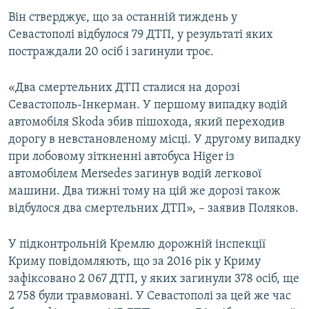
ВІДЕОУРОКИ «ELIFBE»
Він стверджує, що за останній тиждень у
Русский
Севастополі відбулося 79 ДТП, у результаті яких
СВІДЧЕННЯ ОКУПАЦІЇ
Qırımtatar
постраждали 20 осіб і загинули троє.
УКРАЇНСЬКА ПРОБЛЕМА КРИМУ
ДОЛУЧАЙСЯ!
«Два смертельних ДТП сталися на дорозі
ІНФОГРАФІКА
Севастополь-Інкерман. У першому випадку водій
автомобіля Skoda збив пішохода, який переходив
дорогу в невстановленому місці. У другому випадку
Усі сайти RFE/RL
при лобовому зіткненні автобуса Higer із
автомобілем Mersedes загинув водій легкової
машини. Два тижні тому на цій же дорозі також
відбулося два смертельних ДТП», – заявив Поляков.
У підконтрольній Кремлю дорожній інспекції
Криму повідомляють, що за 2016 рік у Криму
зафіксовано 2 067 ДТП, у яких загинули 378 осіб, ще
2 758 були травмовані. У Севастополі за цей же час