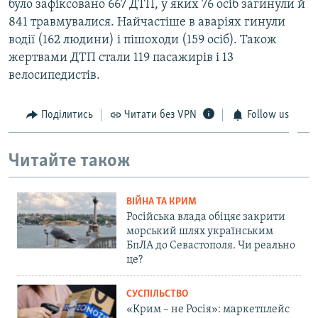
було зафіксовано 667 ДТП, у яких 76 осіб загинули й
841 травмувалися. Найчастіше в аваріях гинули
водії (162 людини) і пішоходи (159 осіб). Також
жертвами ДТП стали 119 пасажирів і 13
велосипедистів.
Поділитись
Читати без VPN
Follow us
Читайте також
ВІЙНА ТА КРИМ
Російська влада обіцяє закрити
морський шлях українським
БпЛА до Севастополя. Чи реально
це?
СУСПІЛЬСТВО
«Крим – не Росія»: маркетплейс