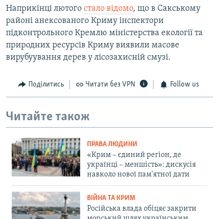
Наприкінці лютого
стало відомо
, що в Сакському
районі анексованого Криму інспектори
підконтрольного Кремлю міністерства екології та
природних ресурсів Криму виявили масове
вирубуування дерев у лісозахисній смузі.
Поділитись
Читати без VPN
Follow us
Читайте також
ПРАВА ЛЮДИНИ
«Крим – єдиний регіон, де
українці – меншість»: дискусія
навколо нової пам'ятної дати
ВІЙНА ТА КРИМ
Російська влада обіцяє закрити
морський шлях українським