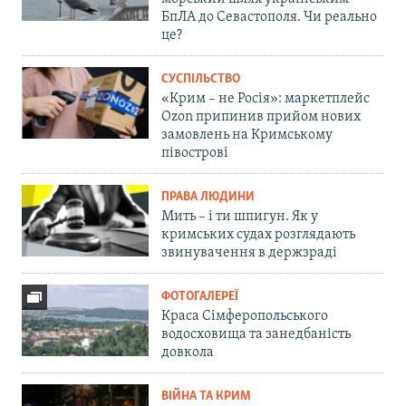
БпЛА до Севастополя. Чи реально
це?
СУСПІЛЬСТВО
«Крим – не Росія»: маркетплейс
Ozon припинив прийом нових
замовлень на Кримському
півострові
ПРАВА ЛЮДИНИ
Мить – і ти шпигун. Як у
кримських судах розглядають
звинувачення в держзраді
ФОТОГАЛЕРЕЇ
Краса Сімферопольського
водосховища та занедбаність
довкола
ВІЙНА ТА КРИМ