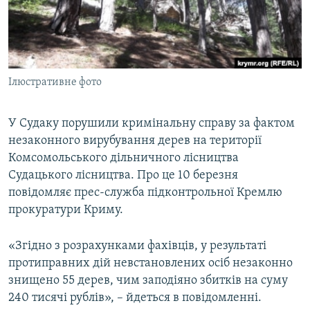
ВІДЕОУРОКИ «ELIFBE»
Русский
СВІДЧЕННЯ ОКУПАЦІЇ
Qırımtatar
УКРАЇНСЬКА ПРОБЛЕМА КРИМУ
Ілюстративне фото
ДОЛУЧАЙСЯ!
ІНФОГРАФІКА
У Судаку порушили кримінальну справу за фактом
незаконного вирубування дерев на території
Усі сайти RFE/RL
Комсомольського дільничного лісництва
Судацького лісництва. Про це 10 березня
повідомляє прес-служба підконтрольної Кремлю
прокуратури Криму.
«Згідно з розрахунками фахівців, у результаті
протиправних дій невстановлених осіб незаконно
знищено 55 дерев, чим заподіяно збитків на суму
240 тисячі рублів», – йдеться в повідомленні.