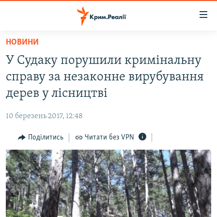
Доступність
посилання
Перейти
НОВИНИ
до
НОВИНИ
У Судаку порушили кримінальну
основного
ВОДА.КРИМ
матеріалу
справу за незаконне вирубування
ВІДЕО ТА ФОТО
Перейти
дерев у лісництві
до
ПОЛІТИКА
основної
10 березень 2017, 12:48
БЛОГИ
навігації
Перейти
Поділитись
Читати без VPN
ПОГЛЯД
до
ІНТЕРВ'Ю
пошуку
ВСЕ ЗА ДЕНЬ
СПЕЦПРОЕКТИ
ЯК ОБІЙТИ БЛОКУВАННЯ
ДЕПОРТАЦІЯ