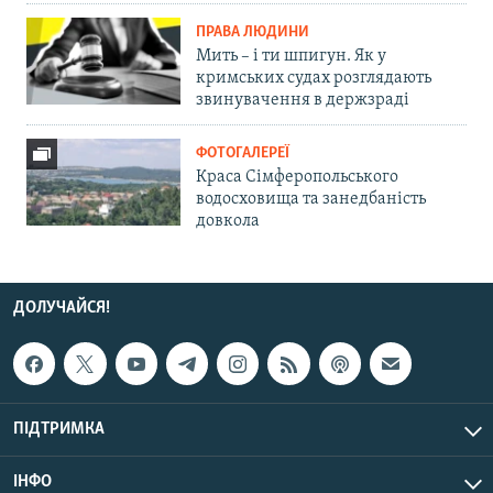
ПРАВА ЛЮДИНИ
Мить – і ти шпигун. Як у
кримських судах розглядають
звинувачення в держзраді
ФОТОГАЛЕРЕЇ
Краса Сімферопольського
водосховища та занедбаність
довкола
ДОЛУЧАЙСЯ!
ПІДТРИМКА
ІНФО