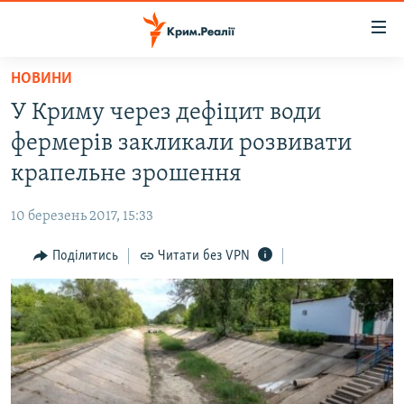
Доступність
посилання
Перейти
НОВИНИ
до
НОВИНИ
У Криму через дефіцит води
основного
ВОДА.КРИМ
матеріалу
фермерів закликали розвивати
ВІДЕО ТА ФОТО
Перейти
крапельне зрошення
до
ПОЛІТИКА
основної
10 березень 2017, 15:33
БЛОГИ
навігації
Перейти
Поділитись
Читати без VPN
ПОГЛЯД
до
ІНТЕРВ'Ю
пошуку
ВСЕ ЗА ДЕНЬ
СПЕЦПРОЕКТИ
ЯК ОБІЙТИ БЛОКУВАННЯ
ДЕПОРТАЦІЯ