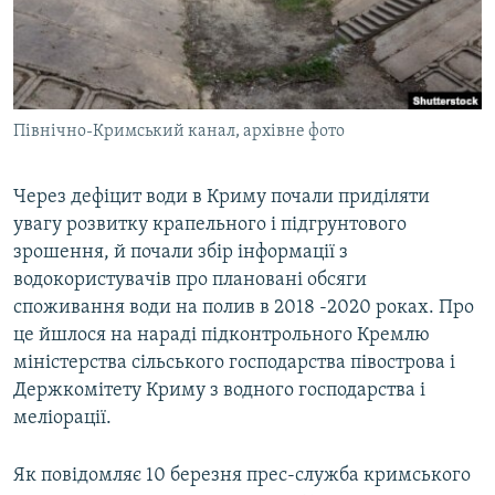
ВІДЕОУРОКИ «ELIFBE»
Русский
СВІДЧЕННЯ ОКУПАЦІЇ
Qırımtatar
УКРАЇНСЬКА ПРОБЛЕМА КРИМУ
Північно-Кримський канал, архівне фото
ДОЛУЧАЙСЯ!
ІНФОГРАФІКА
Через дефіцит води в Криму почали приділяти
увагу розвитку крапельного і підгрунтового
Усі сайти RFE/RL
зрошення, й почали збір інформації з
водокористувачів про плановані обсяги
споживання води на полив в 2018 -2020 роках. Про
це йшлося на нараді підконтрольного Кремлю
міністерства сільського господарства півострова і
Держкомітету Криму з водного господарства і
меліорації.
Як повідомляє 10 березня прес-служба кримського