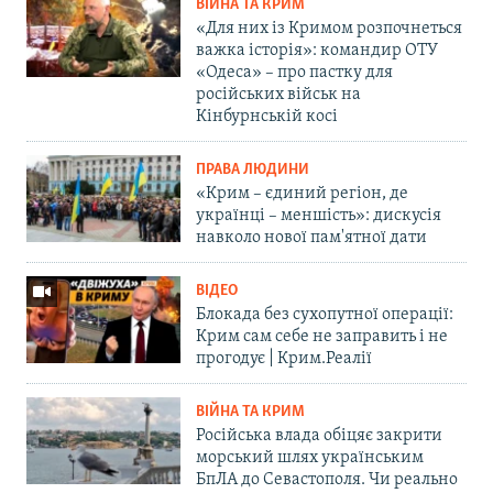
ВІЙНА ТА КРИМ
«Для них із Кримом розпочнеться
важка історія»: командир ОТУ
«Одеса» – про пастку для
російських військ на
Кінбурнській косі
ПРАВА ЛЮДИНИ
«Крим – єдиний регіон, де
українці – меншість»: дискусія
навколо нової пам'ятної дати
ВІДЕО
Блокада без сухопутної операції:
Крим сам себе не заправить і не
прогодує | Крим.Реалії
ВІЙНА ТА КРИМ
Російська влада обіцяє закрити
морський шлях українським
БпЛА до Севастополя. Чи реально