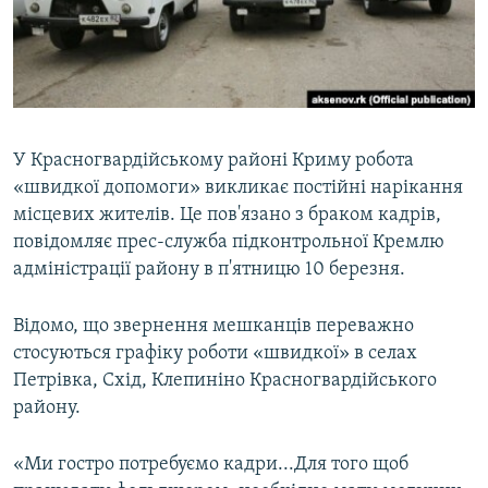
ВІДЕОУРОКИ «ELIFBE»
Русский
СВІДЧЕННЯ ОКУПАЦІЇ
Qırımtatar
УКРАЇНСЬКА ПРОБЛЕМА КРИМУ
ДОЛУЧАЙСЯ!
ІНФОГРАФІКА
У Красногвардійському районі Криму робота
«швидкої допомоги» викликає постійні нарікання
місцевих жителів. Це пов'язано з браком кадрів,
Усі сайти RFE/RL
повідомляє прес-служба підконтрольної Кремлю
адміністрації району в п'ятницю 10 березня.
Відомо, що звернення мешканців переважно
стосуються графіку роботи «швидкої» в селах
Петрівка, Схід, Клепиніно Красногвардійського
району.
«Ми гостро потребуємо кадри...Для того щоб