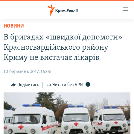
Доступність
посилання
Перейти
НОВИНИ
до
НОВИНИ
В бригадах «швидкої допомоги»
основного
ВОДА.КРИМ
матеріалу
Красногвардійського району
ВІДЕО ТА ФОТО
Перейти
Криму не вистачає лікарів
до
ПОЛІТИКА
основної
10 березень 2017, 16:05
БЛОГИ
навігації
Перейти
Поділитись
Читати без VPN
ПОГЛЯД
до
ІНТЕРВ'Ю
пошуку
ВСЕ ЗА ДЕНЬ
СПЕЦПРОЕКТИ
ЯК ОБІЙТИ БЛОКУВАННЯ
ДЕПОРТАЦІЯ