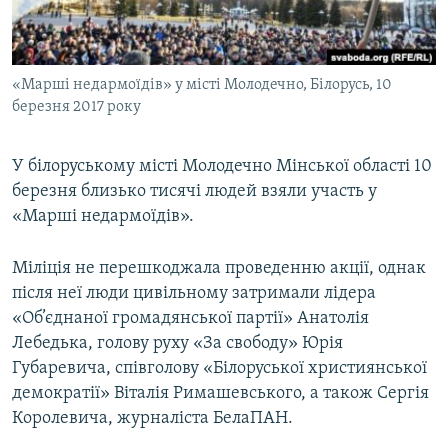
ВІДЕОУРОКИ «ELIFBE»
Русский
СВІДЧЕННЯ ОКУПАЦІЇ
Qırımtatar
«Марші недармоїдів» у місті Молодечно, Білорусь, 10
УКРАЇНСЬКА ПРОБЛЕМА КРИМУ
березня 2017 року
ДОЛУЧАЙСЯ!
ІНФОГРАФІКА
У білоруському місті Молодечно Мінської області 10
березня близько тисячі людей взяли участь у
«Марші недармоїдів».
Усі сайти RFE/RL
Міліція не перешкоджала проведенню акції, однак
після неї люди цивільному затримали лідера
«Об’єднаної громадянської партії» Анатолія
Лебедька, голову руху «За свободу» Юрія
Губаревича, співголову «Білоруської християнської
демократії» Віталія Римашевського, а також Сергія
Королевича, журналіста БелаПАН.