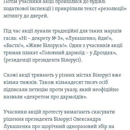
Потім учасники акції пройшлися до будівлі
податкової інспекції і прикріпили текст «резолюції»
мітингу до дверей.
Під час акції лунали традиційні для таких маршів
гасла: «Ні – декрету № 3», «Лукашенко, йди!»,
«Баста!», «Живе Білорусь!». Один з учасників акції
тримав плакат «Головний дармоїд – у Дроздах»,
(резиденції президента Білорусі).
Схожі акції тривають у різних містах Білорусі вже
кілька тижнів. Також кількадесят тисяч осіб
підписали петицію проти указу, який неофіційно
назвали «декретом про дармоїдів».
Учасники акцій протесту вимагають скасувати
рішення президента Білорусі Олександра
Лукашенка про щорічний одноразовий збір на