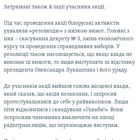
Затримані також й інші учасники акції.
Під час проведення акції білоруські активісти
ухвалили «резолюцію» з низкою вимог. Головні з
них – скасування декрету № 3, зміна економічного
курсу та проведення справедливих виборів. У
резолюції також наголошується, що якщо влада не
виконає ці вимоги, то люди виступлять за відставку
президента Олександра Лукашенка і його уряду.
До учасників акції вийшов голова місцевої влади,
який сказав, що акція незаконна, і запросив
протестувальників до себе у райвиконком. Люди
піти відмовилися і скандували «Ганьба!». Вони
попросили чиновника виключити на площі
радіотрансляцію, що перешкоджає виступам.