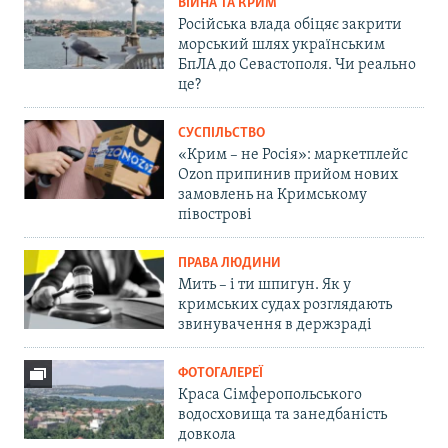
ВІЙНА ТА КРИМ
Російська влада обіцяє закрити
морський шлях українським
БпЛА до Севастополя. Чи реально
це?
СУСПІЛЬСТВО
«Крим – не Росія»: маркетплейс
Ozon припинив прийом нових
замовлень на Кримському
півострові
ПРАВА ЛЮДИНИ
Мить – і ти шпигун. Як у
кримських судах розглядають
звинувачення в держзраді
ФОТОГАЛЕРЕЇ
Краса Сімферопольського
водосховища та занедбаність
довкола