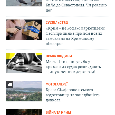
морський шлях українським
БпЛА до Севастополя. Чи реально
це?
СУСПІЛЬСТВО
«Крим – не Росія»: маркетплейс
Ozon припинив прийом нових
замовлень на Кримському
півострові
ПРАВА ЛЮДИНИ
Мить – і ти шпигун. Як у
кримських судах розглядають
звинувачення в держзраді
ФОТОГАЛЕРЕЇ
Краса Сімферопольського
водосховища та занедбаність
довкола
ВІЙНА ТА КРИМ