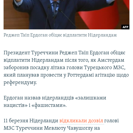
ВІДЕОУРОКИ «ELIFBE»
Русский
СВІДЧЕННЯ ОКУПАЦІЇ
Qırımtatar
УКРАЇНСЬКА ПРОБЛЕМА КРИМУ
Реджеп Таїп Ердоган обіцяє відплатити Нідерландам
ДОЛУЧАЙСЯ!
ІНФОГРАФІКА
Президент Туреччини Реджеп Таїп Ердоган обіцяє
відплатити Нідерландам після того, як Амстердам
Усі сайти RFE/RL
заборонив посадку літака голови Турецького МЗС,
який планував провести у Роттердамі агітацію щодо
референдуму.
Ердоган назвав нідерландців «залишками
нацистів» і «фашистами».
11 березня Нідерланди
відкликали дозвіл
голові
МЗС Туреччини Мевлюту Чавушоглу на