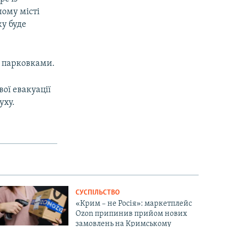
шому місті
у буде
и парковками.
ої евакуації
уху.
СУСПІЛЬСТВО
«Крим – не Росія»: маркетплейс
Ozon припинив прийом нових
замовлень на Кримському