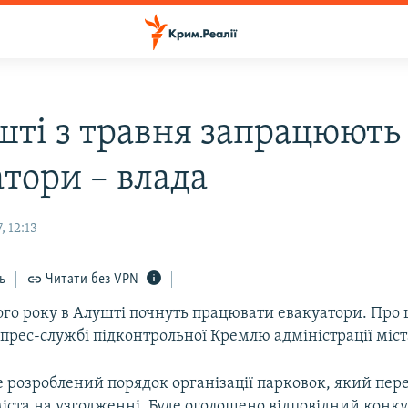
шті з травня запрацюють
атори – влада
, 12:13
ь
Читати без VPN
ього року в Алушті почнуть працювати евакуатори. Про 
прес-службі підконтрольної Кремлю адміністрації міст
 розроблений порядок організації парковок, який пере
іста на узгодженні. Буде оголошено відповідний конку