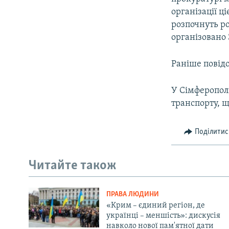
ВІДЕОУРОКИ «ELIFBE»
організації ц
СВІДЧЕННЯ ОКУПАЦІЇ
розпочнуть р
організовано 
УКРАЇНСЬКА ПРОБЛЕМА КРИМУ
ІНФОГРАФІКА
Раніше повід
У Сімферополі
транспорту, 
Поділитис
Читайте також
ПРАВА ЛЮДИНИ
«Крим – єдиний регіон, де
українці – меншість»: дискусія
навколо нової пам'ятної дати