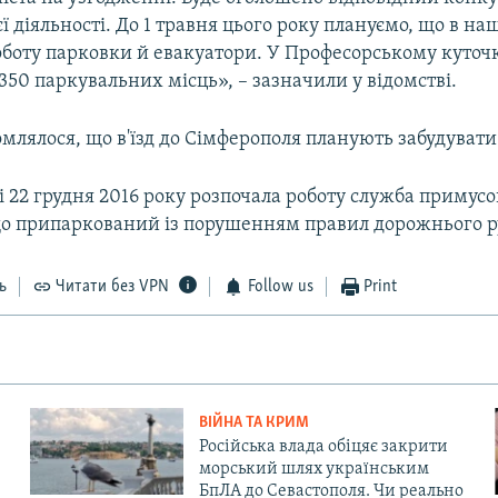
ієї діяльності. До 1 травня цього року плануємо, що в на
оботу парковки й евакуатори. У Професорському куточк
350 паркувальних місць», – зазначили у відомстві.
омлялося, що в'їзд до Сімферополя планують забудуват
 22 грудня 2016 року розпочала роботу служба примусов
що припаркований із порушенням правил дорожнього р
ь
Читати без VPN
Follow us
Print
ВІЙНА ТА КРИМ
Російська влада обіцяє закрити
морський шлях українським
БпЛА до Севастополя. Чи реально