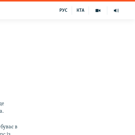
РУС
КТА
це
а.
буває в
рс із