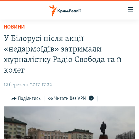
Доступність
посилання
Перейти
НОВИНИ
до
НОВИНИ
У Білорусі після акції
основного
ВОДА.КРИМ
матеріалу
«недармоїдів» затримали
ВІДЕО ТА ФОТО
Перейти
журналістку Радіо Свобода та її
до
ПОЛІТИКА
колег
основної
БЛОГИ
навігації
12 березень 2017, 17:32
Перейти
ПОГЛЯД
до
Поділитись
Читати без VPN
ІНТЕРВ'Ю
пошуку
ВСЕ ЗА ДЕНЬ
СПЕЦПРОЕКТИ
ЯК ОБІЙТИ БЛОКУВАННЯ
ДЕПОРТАЦІЯ