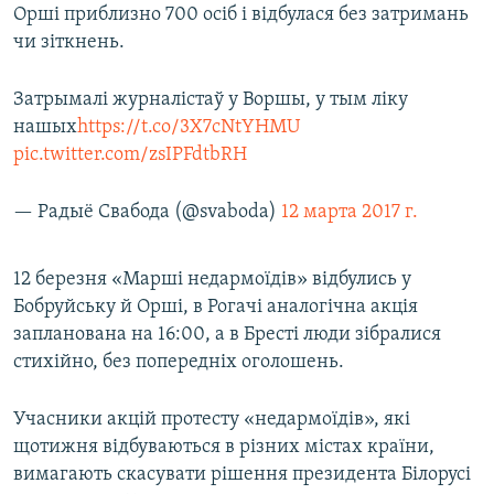
Орші приблизно 700 осіб і відбулася без затримань
чи зіткнень.
Затрымалі журналістаў у Воршы, у тым ліку
нашых
https://t.co/3X7cNtYHMU
pic.twitter.com/zsIPFdtbRH
— Радыё Свабода (@svaboda)
12 марта 2017 г.
12 березня «Марші недармоїдів» відбулись у
Бобруйську й Орші, в Рогачі аналогічна акція
запланована на 16:00, а в Бресті люди зібралися
стихійно, без попередніх оголошень.
Учасники акцій протесту «недармоїдів», які
щотижня відбуваються в різних містах країни,
вимагають скасувати рішення президента Білорусі