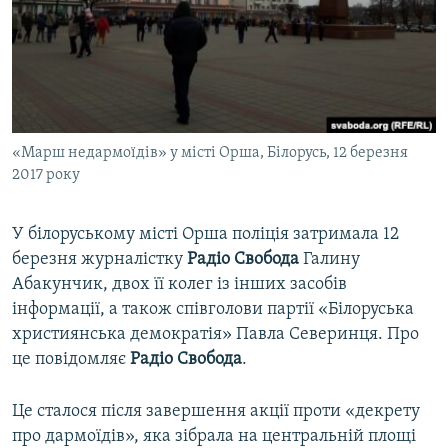
ВІДЕОУРОКИ «ELIFBE»
Русский
СВІДЧЕННЯ ОКУПАЦІЇ
Qırımtatar
УКРАЇНСЬКА ПРОБЛЕМА КРИМУ
ДОЛУЧАЙСЯ!
ІНФОГРАФІКА
«Марш недармоїдів» у місті Орша, Білорусь, 12 березня
2017 року
Усі сайти RFE/RL
У білоруському місті Орша поліція затримала 12
березня журналістку
Радіо Свобода
Галину
Абакунчик, двох її колег із інших засобів
інформації, а також співголови партії «Білоруська
християнська демократія» Павла Северинця. Про
це повідомляє
Радіо Свобода
.
Це сталося після завершення акції проти «декрету
про дармоїдів», яка зібрала на центральній площі