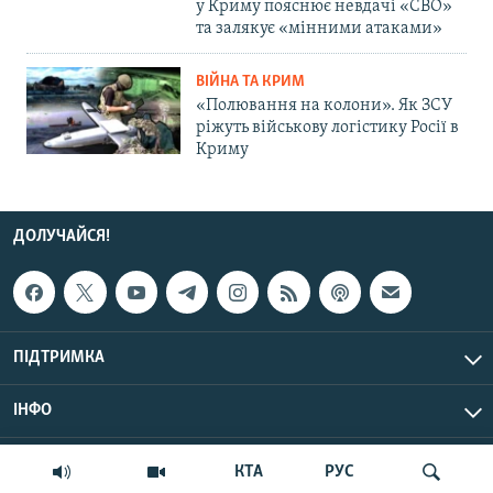
у Криму пояснює невдачі «СВО»
та залякує «мінними атаками»
ВІЙНА ТА КРИМ
«Полювання на колони». Як ЗСУ
ріжуть військову логістику Росії в
Криму
ДОЛУЧАЙСЯ!
ПІДТРИМКА
ІНФО
© Крим.Реалії, 2026 | Усі права застережено.
КТА
РУС