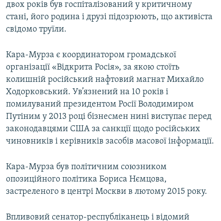
двох років був госпіталізований у критичному
стані, його родина і друзі підозрюють, що активіста
свідомо труїли.
Кара-Мурза є координатором громадської
організації «Відкрита Росія», за якою стоїть
колишній російський нафтовий магнат Михайло
Ходорковський. Ув’язнений на 10 років і
помилуваний президентом Росії Володимиром
Путіним у 2013 році бізнесмен нині виступає перед
законодавцями США за санкції щодо російських
чиновників і керівників засобів масової інформації.
Кара-Мурза був політичним союзником
опозиційного політика Бориса Нємцова,
застреленого в центрі Москви в лютому 2015 року.
Впливовий сенатор-республіканець і відомий