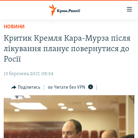
Доступність
посилання
Перейти
НОВИНИ
до
НОВИНИ
Критик Кремля Кара-Мурза після
основного
ВОДА.КРИМ
матеріалу
лікування планує повернутися до
ВІДЕО ТА ФОТО
Перейти
Росії
до
ПОЛІТИКА
основної
13 березень 2017, 08:54
БЛОГИ
навігації
Перейти
Поділитись
Читати без VPN
ПОГЛЯД
до
ІНТЕРВ'Ю
пошуку
ВСЕ ЗА ДЕНЬ
СПЕЦПРОЕКТИ
ЯК ОБІЙТИ БЛОКУВАННЯ
ДЕПОРТАЦІЯ