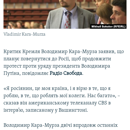
ВІДЕОУРОКИ «ELIFBE»
Русский
СВІДЧЕННЯ ОКУПАЦІЇ
Qırımtatar
УКРАЇНСЬКА ПРОБЛЕМА КРИМУ
Vladimir Kara-Murza
ДОЛУЧАЙСЯ!
ІНФОГРАФІКА
Критик Кремля Володимир Кара-Мурза заявив, що
планує повернутися до Росії, щоб продовжити
Усі сайти RFE/RL
протест проти уряду президента Володимира
Путіна, повідомляє
Радіо Свобода
.
«Я росіянин, це моя країна, і я вірю в те, що я
роблю, в те, що роблять мої колеги. Нас багато», –
сказав він американському телеканалу CBS в
інтерв’ю, записаному у Вашингтоні.
Володимир Кара-Мурза двічі впродовж останніх