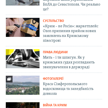
БпЛА до Севастополя. Чи реально
це?
СУСПІЛЬСТВО
«Крим – не Росія»: маркетплейс
Ozon припинив прийом нових
замовлень на Кримському
півострові
ПРАВА ЛЮДИНИ
Мить – і ти шпигун. Як у
кримських судах розглядають
звинувачення в держзраді
ФОТОГАЛЕРЕЇ
Краса Сімферопольського
водосховища та занедбаність
довкола
ВІЙНА ТА КРИМ