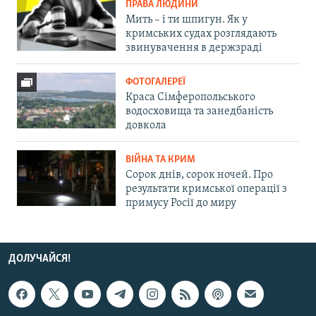
ПРАВА ЛЮДИНИ
Мить – і ти шпигун. Як у
кримських судах розглядають
звинувачення в держзраді
ФОТОГАЛЕРЕЇ
Краса Сімферопольського
водосховища та занедбаність
довкола
ВІЙНА ТА КРИМ
Сорок днів, сорок ночей. Про
результати кримської операції з
примусу Росії до миру
ДОЛУЧАЙСЯ!