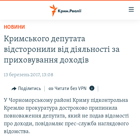
Доступність
посилання
Перейти
НОВИНИ
до
НОВИНИ
Кримського депутата
основного
ВОДА.КРИМ
матеріалу
відсторонили від діяльності за
ВІДЕО ТА ФОТО
Перейти
приховування доходів
до
ПОЛІТИКА
основної
13 березень 2017, 13:08
БЛОГИ
навігації
Перейти
Поділитись
Читати без VPN
ПОГЛЯД
до
У Чорноморському районі Криму підконтрольна
ІНТЕРВ'Ю
пошуку
Кремлю прокуратура достроково припинила
ВСЕ ЗА ДЕНЬ
повноваження депутата, який не подав відомості
СПЕЦПРОЕКТИ
про доходи, повідомляє прес-служба наглядового
відомства.
ЯК ОБІЙТИ БЛОКУВАННЯ
ДЕПОРТАЦІЯ