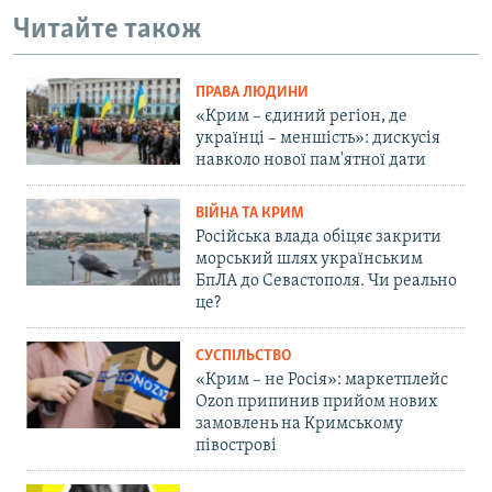
Читайте також
ПРАВА ЛЮДИНИ
«Крим – єдиний регіон, де
українці – меншість»: дискусія
навколо нової пам'ятної дати
ВІЙНА ТА КРИМ
Російська влада обіцяє закрити
морський шлях українським
БпЛА до Севастополя. Чи реально
це?
СУСПІЛЬСТВО
«Крим – не Росія»: маркетплейс
Ozon припинив прийом нових
замовлень на Кримському
півострові