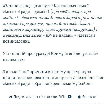
ВІДЕОУРОКИ «ELIFBE»
«Встановлено, що депутат Краснополянської
Русский
сільської ради відомості (
про свої доходи, про
СВІДЧЕННЯ ОКУПАЦІЇ
Qırımtatar
майно і зобов'язання майнового характеру, а також
УКРАЇНСЬКА ПРОБЛЕМА КРИМУ
відомості про доходи, про майно і зобов'язання
майнового характеру своїх дружин (подружжя) і
ДОЛУЧАЙСЯ!
ІНФОГРАФІКА
неповнолітніх дітей – КР
) не надав», – йдеться в
повідомленні.
Усі сайти RFE/RL
У нинішній прокуратурі Криму імені депутата не
називають.
З аналогічної причини в лютому прокуратура
припинила повноваження депутата Совхозненської
сільської ради в Красноперекопському районі.
Поділитись
Читати без VPN
Follow us