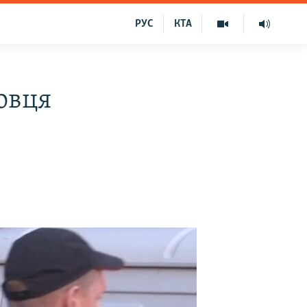
РУС
КТА
ловця