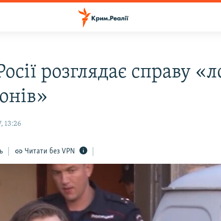
Росії розглядає справу «
онів»
, 13:26
ь
Читати без VPN