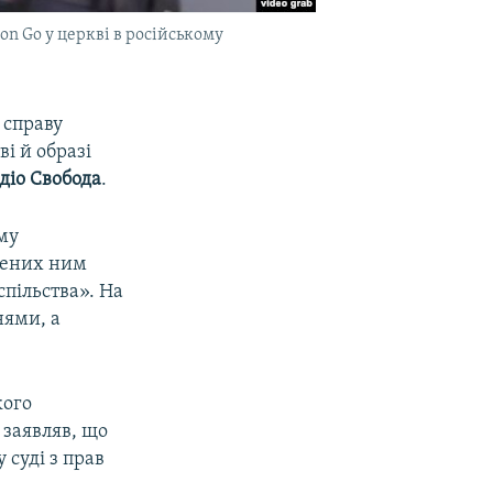
on Go у церкві в російському
 справу
і й образі
діо Свобода
.
му
адених ним
спільства». На
нями, а
кого
 заявляв, що
 суді з прав