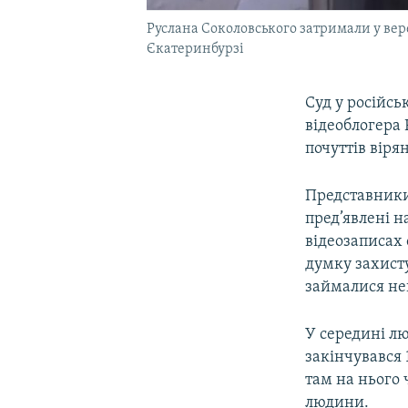
Руслана Соколовського затримали у верес
Єкатеринбурзі
Суд у російсь
відеоблогера 
почуттів віря
Представники
пред’явлені н
відеозаписах 
думку захист
займалися нею
У середині лю
закінчувався 
там на нього 
людини.