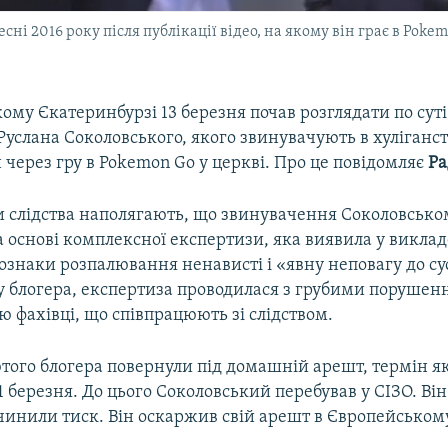
ні 2016 року після публікації відео, на якому він грає в Pokem
кому Єкатеринбурзі 13 березня почав розглядати по суті
Руслана Соколовського, якого звинувачують в хуліганств
н через гру в Pokemon Go у церкві. Про це повідомляє
Ра
 слідства наполягають, що звинувачення Соколовсько
а основі комплексної експертизи, яка виявила у викл
ознаки розпалювання ненависті і «явну неповагу до су
у блогера, експертиза проводилася з грубими порушен
 фахівці, що співпрацюють зі слідством.
того блогера повернули під домашній арешт, термін я
1 березня. До цього Соколовський перебував у СІЗО. Він
чинили тиск. Він оскаржив свій арешт в Європейському