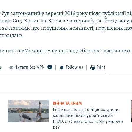
був затриманий у вересні 2016 року після публікації ві
kemon Go у Храмі-на-Крові в Єкатеринбурзі. Йому вису
 за статтями про порушення ненависті, порушення пра
осповідань.
й центр «Меморіал» визнав відеоблогера політичним 
ь
Читати без VPN
Follow us
Print
ВІЙНА ТА КРИМ
Російська влада обіцяє закрити
морський шлях українським
БпЛА до Севастополя. Чи реально
це?