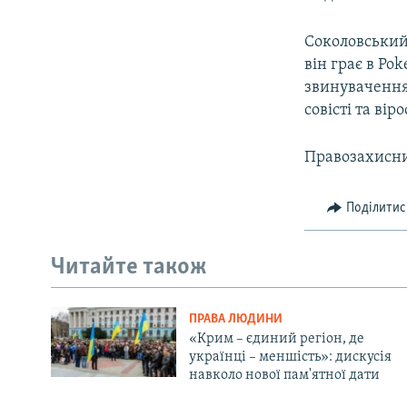
Соколовський 
він грає в Po
звинувачення
совісті та вір
Правозахисни
Поділитис
Читайте також
ПРАВА ЛЮДИНИ
«Крим – єдиний регіон, де
українці – меншість»: дискусія
навколо нової пам'ятної дати