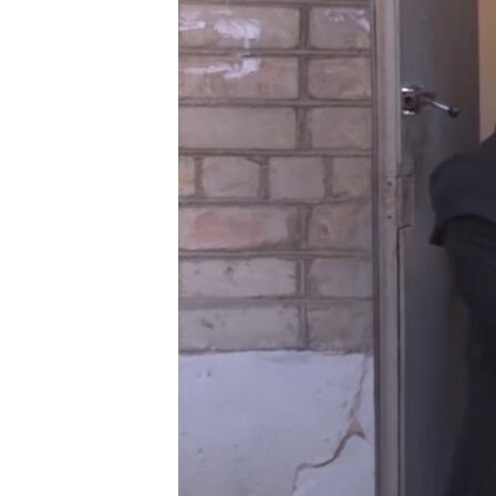
ВІДЕОУРОКИ «ELIFBE»
СВІДЧЕННЯ ОКУПАЦІЇ
УКРАЇНСЬКА ПРОБЛЕМА КРИМУ
ІНФОГРАФІКА