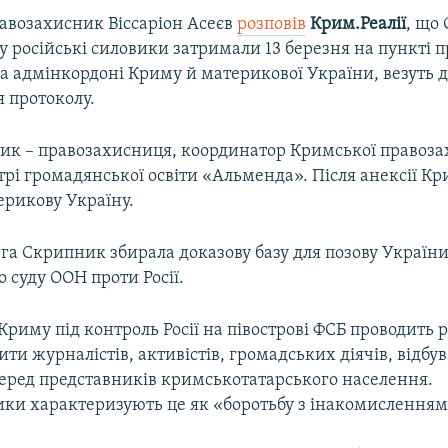
авозахисник Віссаріон Асеєв
розповів
Крим.Реалії
, що 
 російські силовики затримали 13 березня на пункті 
а адмінкордоні Криму й материкової України, везуть 
 протоколу.
ик – правозахисниця, координатор Кримської правозах
рі громадянської освіти «Альменда». Після анексії Кр
ерикову Україну.
ьга Скрипник збирала доказову базу для позову України
 суду ООН проти Росії.
Криму під контроль Росії на півострові ФСБ проводить 
ти журналістів, активістів, громадських діячів, відбу
еред представників кримськотатарського населення.
ки характеризують це як «боротьбу з інакомисленням