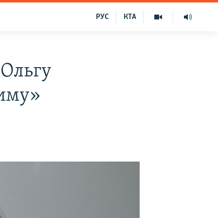
РУС
КТА
 Ольгу
риму»