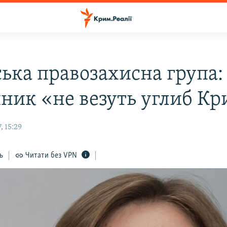
ька правозахисна група:
ник «не везуть углиб К
, 15:29
ь
Читати без VPN