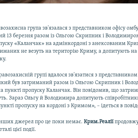
возахисна група зв'язалася з представником офісу омб
ий 13 березня разом із Ольгою Скрипник і Володимир
опуску «Каланчак» на адмінкордоні з анексованим Кри
риманих не везуть на територію Криму, а допитують на
ку.
авозахисній групі вдалося зв'язатися з представником
який був затриманий разом із Ольгою Скрипник і Вол
а пункті пропуску Каланчак. Він повідомив, що затри
уть. Зараз Ольгу й Володимира допитують співробітник
ункті пропуску на кордоні з Кримом», – ідеться в пові
 інших джерел про це поки немає.
Крим.Реалії
продовж
алі цієї події.