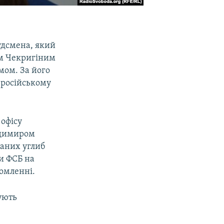
удсмена, який
ом Чекригіним
мом. За його
 російському
 офісу
одимиром
маних углиб
и ФСБ на
домленні.
ують