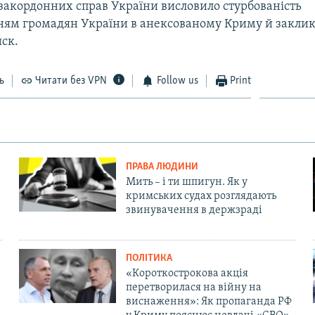
 закордонних справ України висловило стурбованість
ням громадян України в анексованому Криму й закли
ск.
ь
Читати без VPN
Follow us
Print
ПРАВА ЛЮДИНИ
Мить – і ти шпигун. Як у
кримських судах розглядають
звинувачення в держзраді
ПОЛІТИКА
«Короткострокова акція
перетворилася на війну на
виснаження»: Як пропаганда РФ