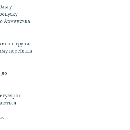
Ольгу
пропуску
до Армянська
исної групи,
иму переїхала
 до
регулярні
ваються
».