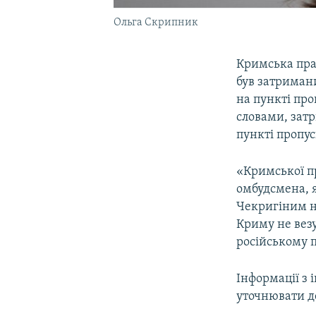
Ольга Скрипник
Кримська пра
був затриман
на пункті пр
словами, зат
пункті пропус
«Кримської пр
омбудсмена, 
Чекригіним н
Криму не вез
російському п
Інформації з
уточнювати дет