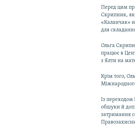
Перед цим пр
Скрипник, яку
«Каланчак» н
для складання
Ольга Скрипн
працює в Цент
з Ялти на мат
Крім того, Ол
Міжнародного
Із переходом 
обшуки й допи
затримання с
Правозахисни