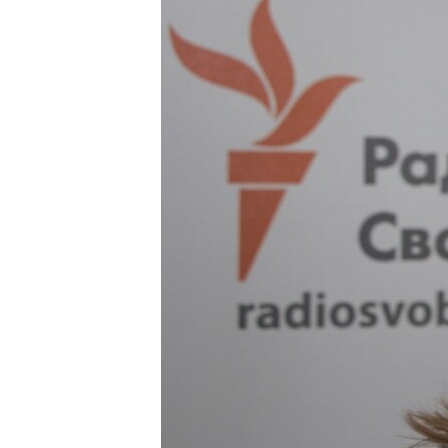
ВІДЕОУРОКИ «ELIFBE»
СВІДЧЕННЯ ОКУПАЦІЇ
УКРАЇНСЬКА ПРОБЛЕМА КРИМУ
ІНФОГРАФІКА