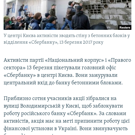
ВІДЕОУРОКИ «ELIFBE»
Русский
СВІДЧЕННЯ ОКУПАЦІЇ
Qırımtatar
УКРАЇНСЬКА ПРОБЛЕМА КРИМУ
У центрі Києва активісти зводять стіну з бетонних блоків у
ДОЛУЧАЙСЯ!
ІНФОГРАФІКА
відділення «Сбербанку», 13 березня 2017 року
Активісти партії «Національний корпус» і «Правого
Усі сайти RFE/RL
сектора» 13 березня пікетували головний офіс
«Сбербанку» в центрі Києва. Вони замурували
центральний вхід до банку бетонними блоками.
Приблизно сотня учасників акції зібралися на
вулиці Володимирській у Києві, щоб заблокувати
роботу російського банку «Сбербанк». За словами
активістів, акція має на меті припинити роботу цієї
фінансової установи в Україні. Вони звинувачують