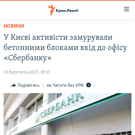
Доступність
посилання
Перейти
НОВИНИ
до
НОВИНИ
У Києві активісти замурували
основного
ВОДА.КРИМ
матеріалу
бетонними блоками вхід до офісу
ВІДЕО ТА ФОТО
Перейти
«Сбербанку»
до
ПОЛІТИКА
основної
13 березень 2017, 18:17
БЛОГИ
навігації
Перейти
Поділитись
Читати без VPN
ПОГЛЯД
до
ІНТЕРВ'Ю
пошуку
ВСЕ ЗА ДЕНЬ
СПЕЦПРОЕКТИ
ЯК ОБІЙТИ БЛОКУВАННЯ
ДЕПОРТАЦІЯ