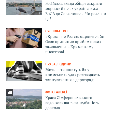
Російська влада обіцяє закрити
морський шлях українським
БпЛА до Севастополя. Чи реально
це?
СУСПІЛЬСТВО
«Крим – не Росія»: маркетплейс
Ozon припинив прийом нових
замовлень на Кримському
півострові
ПРАВА ЛЮДИНИ
Мить – і ти шпигун. Як у
кримських судах розглядають
звинувачення в держзраді
ФОТОГАЛЕРЕЇ
Краса Сімферопольського
водосховища та занедбаність
довкола