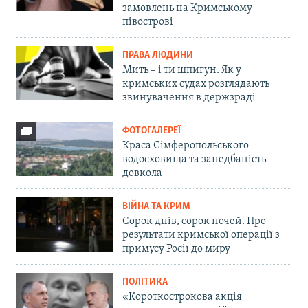
замовлень на Кримському
півострові
ПРАВА ЛЮДИНИ
Мить – і ти шпигун. Як у
кримських судах розглядають
звинувачення в держзраді
ФОТОГАЛЕРЕЇ
Краса Сімферопольського
водосховища та занедбаність
довкола
ВІЙНА ТА КРИМ
Сорок днів, сорок ночей. Про
результати кримської операції з
примусу Росії до миру
ПОЛІТИКА
«Короткострокова акція