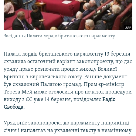
ВІДЕОУРОКИ «ELIFBE»
Русский
СВІДЧЕННЯ ОКУПАЦІЇ
Qırımtatar
УКРАЇНСЬКА ПРОБЛЕМА КРИМУ
Засідання Палати лордів британського парламенту
ДОЛУЧАЙСЯ!
ІНФОГРАФІКА
Палата лордів британського парламенту 13 березня
схвалила остаточний варіант законопроекту, що дає
Усі сайти RFE/RL
уряду право розпочати процес виходу Великої
Британії з Європейського союзу. Раніше документ
був схвалений Палатою громад. Прем'єр-міністр
Тереза Мей може оголосити про початок процедури
виходу з ЄС уже 14 березня, повідомляє
Радіо
Свобода
.
Уряд вніс законопроект до парламенту наприкінці
січня і наполягав на ухваленні тексту в незмінному