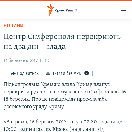
Доступність
посилання
Перейти
НОВИНИ
до
НОВИНИ
Центр Сімферополя перекриють
основного
ВОДА.КРИМ
матеріалу
на два дні – влада
ВІДЕО ТА ФОТО
Перейти
до
14 березень 2017, 15:12
ПОЛІТИКА
основної
БЛОГИ
Поділитись
Читати без VPN
навігації
Перейти
ПОГЛЯД
Підконтрольна Кремлю влада Криму планує
до
перекрити рух транспорту в центрі Сімферополя 16 і
ІНТЕРВ'Ю
пошуку
18 березня. Про це повідомляє прес-служба
ВСЕ ЗА ДЕНЬ
російського уряду Криму.
СПЕЦПРОЕКТИ
«Зокрема, 16 березня 2017 року з 08:30 години до
ЯК ОБІЙТИ БЛОКУВАННЯ
ДЕПОРТАЦІЯ
10:00 години: за пр. Кірова (на ділянці від