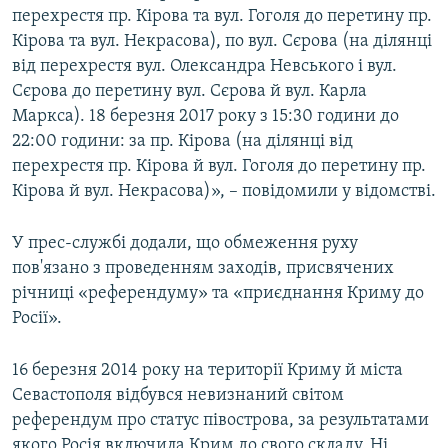
перехрестя пр. Кірова та вул. Гоголя до перетину пр.
ВІДЕОУРОКИ «ELIFBE»
Русский
Кірова та вул. Некрасова), по вул. Сєрова (на ділянці
СВІДЧЕННЯ ОКУПАЦІЇ
від перехрестя вул. Олександра Невського і вул.
Qırımtatar
Сєрова до перетину вул. Сєрова й вул. Карла
УКРАЇНСЬКА ПРОБЛЕМА КРИМУ
Маркса). 18 березня 2017 року з 15:30 години до
ДОЛУЧАЙСЯ!
ІНФОГРАФІКА
22:00 години: за пр. Кірова (на ділянці від
перехрестя пр. Кірова й вул. Гоголя до перетину пр.
Кірова й вул. Некрасова)», – повідомили у відомстві.
Усі сайти RFE/RL
У прес-службі додали, що обмеження руху
пов'язано з проведенням заходів, присвячених
річниці «референдуму» та «приєднання Криму до
Росії».
16 березня 2014 року на території Криму й міста
Севастополя відбувся невизнаний світом
референдум про статус півострова, за результатами
якого Росія включила Крим до свого складу. Ні