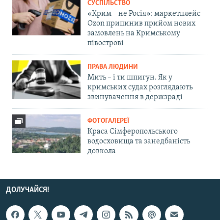
СУСПІЛЬСТВО
«Крим – не Росія»: маркетплейс
Ozon припинив прийом нових
замовлень на Кримському
півострові
ПРАВА ЛЮДИНИ
Мить – і ти шпигун. Як у
кримських судах розглядають
звинувачення в держзраді
ФОТОГАЛЕРЕЇ
Краса Сімферопольського
водосховища та занедбаність
довкола
ДОЛУЧАЙСЯ!