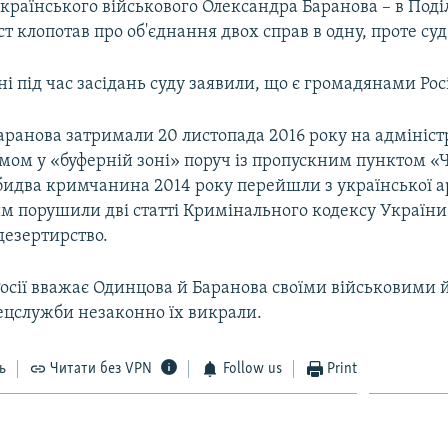
країнського військового Олександра Баранова – в Под
ст клопотав про об'єднання двох справ в одну, проте суд
і під час засідань суду заявили, що є громадянами Росі
аранова затримали 20 листопада 2016 року на адмініс
имом у «буферній зоні» поруч із пропускним пунктом «
бидва кримчанина 2014 року перейшли з української а
им порушили дві статті Кримінального кодексу Україн
дезертирство.
осії вважає Одинцова й Баранова своїми військовими й
пецслужби незаконно їх викрали.
ь
Читати без VPN
Follow us
Print