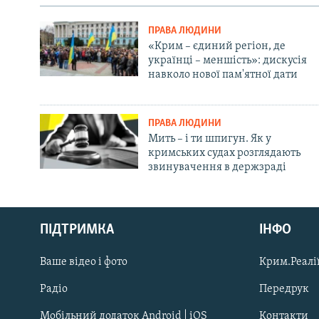
ПРАВА ЛЮДИНИ
«Крим – єдиний регіон, де
українці – меншість»: дискусія
навколо нової пам'ятної дати
ПРАВА ЛЮДИНИ
Мить – і ти шпигун. Як у
кримських судах розглядають
звинувачення в держзраді
Русский
ПІДТРИМКА
ІНФО
Qırımtatar
Ваше відео і фото
Крим.Реалії
ДОЛУЧАЙСЯ!
Радіо
Передрук
Мобільний додаток Android | iOS
Контакти