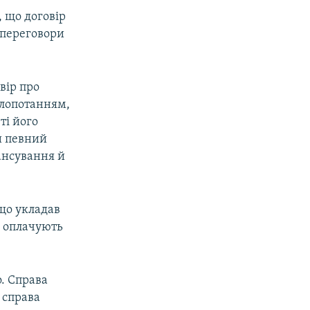
, що договір
 переговори
вір про
клопотанням,
ті його
ли певний
нансування й
що укладав
о оплачують
о. Справа
 справа