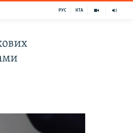
РУС
КТА
кових
тами