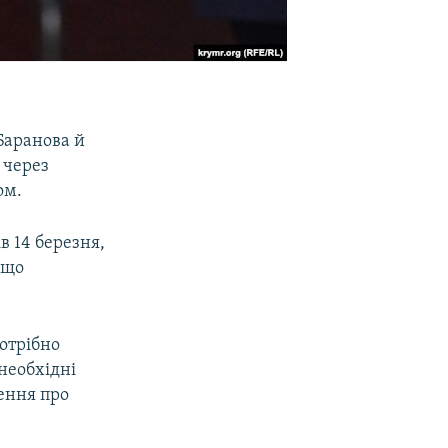
Баранова й
 через
ом.
в 14 березня,
 що
Потрібно
необхідні
ення про