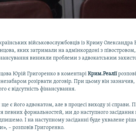
країнських військовослужбовців із Криму Олександра 
цова, яких затримали на адмінкордоні з півостровом,
фінансування виникли проблеми з адвокатським захист
цова Юрій Григоренко в коментарі
Крим.Реалії
розпові
незабаром розірвати договір. При цьому він зазначив,
о є відсутність фінансування.
ще є його адвокатом, але в процесі виходу зі справи. 
я певних формальностей, ми до наступного засідання 
дпишемо. І на наступному засіданні буде ухвалене ріш
ви», – розповів Григоренко.