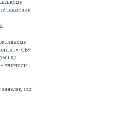
ільському
 їй відмовив.
ї.
тративному
Чонгар». СБУ
рмії до
и – вчинили
 заявляє, що