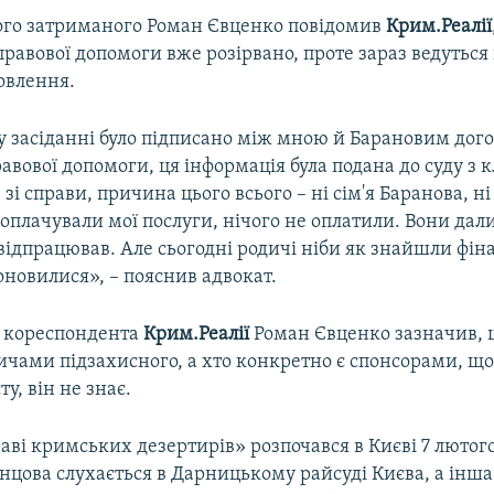
ого затриманого Роман Євценко повідомив
Крим.Реалії
равової допомоги вже розірвано, проте зараз ведуться
овлення.
 засіданні було підписано між мною й Барановим дого
авової допомоги, ця інформація була подана до суду з 
зі справи, причина цього всього – ні сім'я Баранова, ні 
 оплачували мої послуги, нічого не оплатили. Вони да
 відпрацював. Але сьогодні родичі ніби як знайшли фі
новилися», – пояснив адвокат.
 кореспондента
Крим.Реалії
Роман Євценко зазначив, 
дичами підзахисного, а хто конкретно є спонсорами, щ
у, він не знає.
аві кримських дезертирів» розпочався в Києві 7 лютог
цова слухається в Дарницькому райсуді Києва, а інша