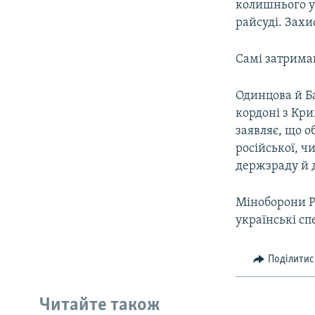
колишнього у
райсуді. Захи
Самі затриман
Одинцова й Б
кордоні з Кр
заявляє, що о
російської, ч
держзраду й 
Міноборони Р
українські с
Поділитис
Читайте також