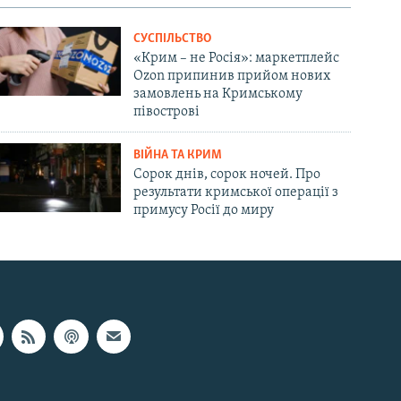
СУСПІЛЬСТВО
«Крим – не Росія»: маркетплейс
Ozon припинив прийом нових
замовлень на Кримському
півострові
ВІЙНА ТА КРИМ
Сорок днів, сорок ночей. Про
результати кримської операції з
примусу Росії до миру