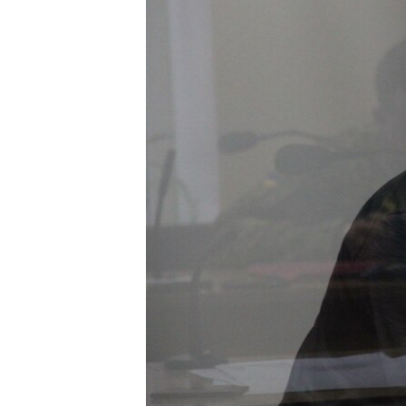
ВІДЕОУРОКИ «ELIFBE»
СВІДЧЕННЯ ОКУПАЦІЇ
УКРАЇНСЬКА ПРОБЛЕМА КРИМУ
ІНФОГРАФІКА