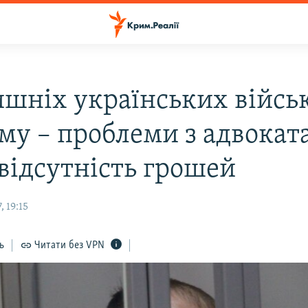
ишніх українських війсь
иму – проблеми з адвока
 відсутність грошей
, 19:15
ь
Читати без VPN