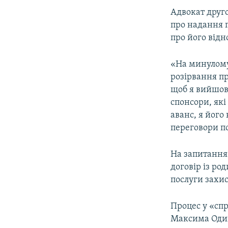
Адвокат друг
про надання п
про його відн
«На минулому
розірвання пр
щоб я вийшов 
спонсори, які
аванс, я його
переговори по
На запитання
договір із ро
послуги захист
Процес у «спр
Максима Один