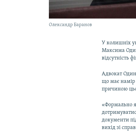
Олександр Баранов
У колишніх у
Максима Один
відсутність 
Адвокат Один
що має намір 
причиною цьог
«Формально я 
дотримуватис
документи пі
вихід зі спра