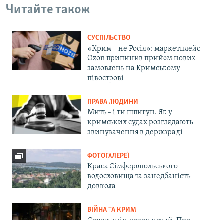
Читайте також
СУСПІЛЬСТВО
«Крим – не Росія»: маркетплейс
Ozon припинив прийом нових
замовлень на Кримському
півострові
ПРАВА ЛЮДИНИ
Мить – і ти шпигун. Як у
кримських судах розглядають
звинувачення в держзраді
ФОТОГАЛЕРЕЇ
Краса Сімферопольського
водосховища та занедбаність
довкола
ВІЙНА ТА КРИМ