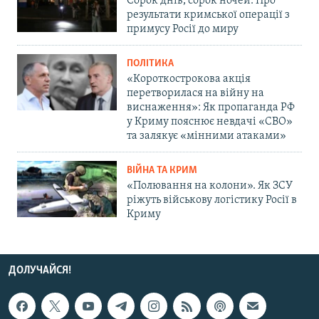
Сорок днів, сорок ночей. Про
результати кримської операції з
примусу Росії до миру
ПОЛІТИКА
«Короткострокова акція
перетворилася на війну на
виснаження»: Як пропаганда РФ
у Криму пояснює невдачі «СВО»
та залякує «мінними атаками»
ВІЙНА ТА КРИМ
«Полювання на колони». Як ЗСУ
ріжуть військову логістику Росії в
Криму
ДОЛУЧАЙСЯ!