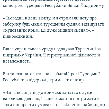
ВІДЕОУРОКИ «ELIFBE»
міністром Турецької Республіки Біналі Йилдириму.
Русский
СВІДЧЕННЯ ОКУПАЦІЇ
Qırımtatar
«Сьогодні, в день візиту, ми отримали ноту про
УКРАЇНСЬКА ПРОБЛЕМА КРИМУ
заборону будь-яким турецьким суднам відвідувати
окупований Крим. Це дуже міцний сигнал», –
ДОЛУЧАЙСЯ!
ІНФОГРАФІКА
підкреслив він.
Глава українського уряду подякував Туреччині за
Усі сайти RFE/RL
підтримку України, її територіальної цілісності й
незалежності.
Він також наголосив на особливій ролі Турецької
Республіки в підтримці кримських татар.
«Ваша позиція щодо кримських татар є дуже
важливою для нас, і ваше бажання підтримати в
таких непростих умовах – це свідчення найвищого