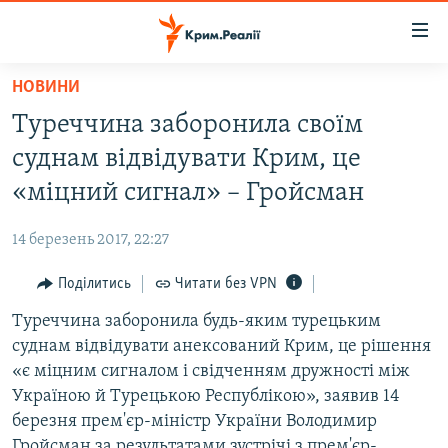
Доступність
посилання
Перейти
НОВИНИ
до
НОВИНИ
Туреччина заборонила своїм
основного
ВОДА.КРИМ
матеріалу
суднам відвідувати Крим, це
ВІДЕО ТА ФОТО
Перейти
«міцний сигнал» – Гройсман
до
ПОЛІТИКА
основної
14 березень 2017, 22:27
БЛОГИ
навігації
Перейти
Поділитись
Читати без VPN
ПОГЛЯД
до
Туреччина заборонила будь-яким турецьким
ІНТЕРВ'Ю
пошуку
суднам відвідувати анексований Крим, це рішення
ВСЕ ЗА ДЕНЬ
«є міцним сигналом і свідченням дружності між
СПЕЦПРОЕКТИ
Україною й Турецькою Республікою», заявив 14
березня прем'єр-міністр України Володимир
ЯК ОБІЙТИ БЛОКУВАННЯ
ДЕПОРТАЦІЯ
Гройсман за результатами зустрічі з прем'єр-