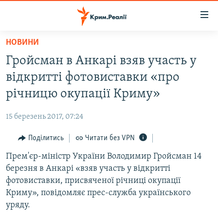
Доступність
посилання
Перейти
НОВИНИ
до
НОВИНИ
Гройсман в Анкарі взяв участь у
основного
ВОДА.КРИМ
матеріалу
відкритті фотовиставки «про
ВІДЕО ТА ФОТО
Перейти
річницю окупації Криму»
до
ПОЛІТИКА
основної
15 березень 2017, 07:24
БЛОГИ
навігації
Перейти
Поділитись
Читати без VPN
ПОГЛЯД
до
Прем'єр-міністр України Володимир Гройсман 14
ІНТЕРВ'Ю
пошуку
березня в Анкарі «взяв участь у відкритті
ВСЕ ЗА ДЕНЬ
фотовиставки, присвяченої річниці окупації
СПЕЦПРОЕКТИ
Криму», повідомляє прес-служба українського
уряду.
ЯК ОБІЙТИ БЛОКУВАННЯ
ДЕПОРТАЦІЯ