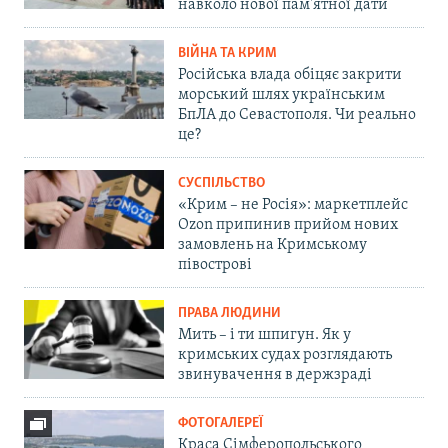
навколо нової пам'ятної дати
ВІЙНА ТА КРИМ
Російська влада обіцяє закрити
морський шлях українським
БпЛА до Севастополя. Чи реально
це?
СУСПІЛЬСТВО
«Крим – не Росія»: маркетплейс
Ozon припинив прийом нових
замовлень на Кримському
півострові
ПРАВА ЛЮДИНИ
Мить – і ти шпигун. Як у
кримських судах розглядають
звинувачення в держзраді
ФОТОГАЛЕРЕЇ
Краса Сімферопольського