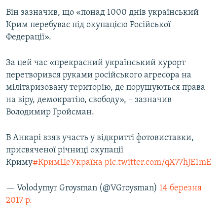
ВІДЕОУРОКИ «ELIFBE»
Він зазначив, що «понад 1000 днів український
Русский
Крим перебуває під окупацією Російської
СВІДЧЕННЯ ОКУПАЦІЇ
Qırımtatar
Федерації».
УКРАЇНСЬКА ПРОБЛЕМА КРИМУ
ДОЛУЧАЙСЯ!
За цей час «прекрасний український курорт
ІНФОГРАФІКА
перетворився руками російського агресора на
мілітаризовану територію, де порушуються права
на віру, демократію, свободу», – зазначив
Усі сайти RFE/RL
Володимир Гройсман.
В Анкарі взяв участь у відкритті фотовиставки,
присвяченої річниці окупації
Криму
#КримЦеУкраїна
pic.twitter.com/qX77hJE1mE
— Volodymyr Groysman (@VGroysman)
14 березня
2017 р.