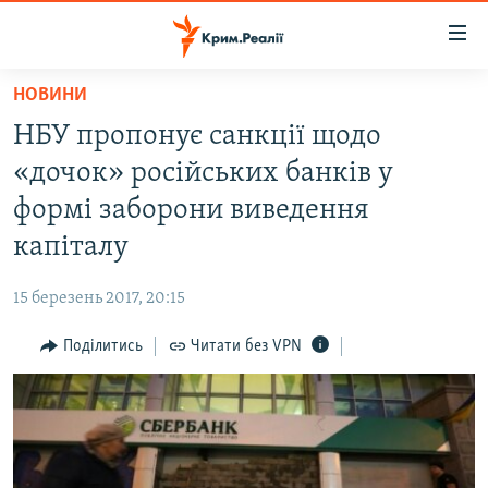
Доступність
посилання
Перейти
НОВИНИ
до
НОВИНИ
НБУ пропонує санкції щодо
основного
ВОДА.КРИМ
матеріалу
«дочок» російських банків у
ВІДЕО ТА ФОТО
Перейти
формі заборони виведення
до
ПОЛІТИКА
капіталу
основної
БЛОГИ
навігації
15 березень 2017, 20:15
Перейти
ПОГЛЯД
до
Поділитись
Читати без VPN
ІНТЕРВ'Ю
пошуку
ВСЕ ЗА ДЕНЬ
СПЕЦПРОЕКТИ
ЯК ОБІЙТИ БЛОКУВАННЯ
ДЕПОРТАЦІЯ