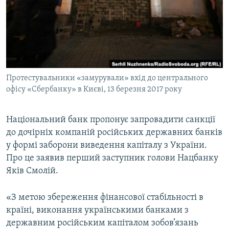
ВІДЕОУРОКИ «ELIFBE»
Русский
СВІДЧЕННЯ ОКУПАЦІЇ
Qırımtatar
УКРАЇНСЬКА ПРОБЛЕМА КРИМУ
ДОЛУЧАЙСЯ!
ІНФОГРАФІКА
Протестувальники «замурували» вхід до центрального
офісу «Сбербанку» в Києві, 13 березня 2017 року
Усі сайти RFE/RL
Національний банк пропонує запровадити санкції
до дочірніх компаній російських державних банків
у формі заборони виведення капіталу з України.
Про це заявив перший заступник голови Нацбанку
Яків Смолій.
«З метою збереження фінансової стабільності в
країні, виконання українськими банками з
державним російським капіталом зобов’язань