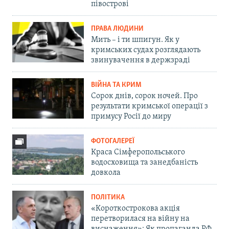
півострові
ПРАВА ЛЮДИНИ
Мить – і ти шпигун. Як у
кримських судах розглядають
звинувачення в держзраді
ВІЙНА ТА КРИМ
Сорок днів, сорок ночей. Про
результати кримської операції з
примусу Росії до миру
ФОТОГАЛЕРЕЇ
Краса Сімферопольського
водосховища та занедбаність
довкола
ПОЛІТИКА
«Короткострокова акція
перетворилася на війну на