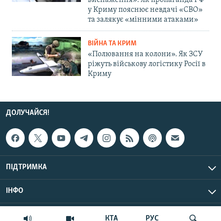
виснаження»: Як пропаганда РФ
у Криму пояснює невдачі «СВО»
та залякує «мінними атаками»
ВІЙНА ТА КРИМ
«Полювання на колони». Як ЗСУ
ріжуть військову логістику Росії в
Криму
ДОЛУЧАЙСЯ!
ПІДТРИМКА
ІНФО
© Крим.Реалії, 2026 | Усі права застережено.
КТА
РУС