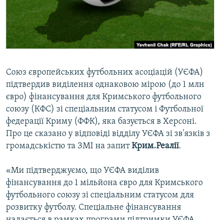
ВІДЕОУРОКИ «ELIFBE»
Русский
СВІДЧЕННЯ ОКУПАЦІЇ
Qırımtatar
УКРАЇНСЬКА ПРОБЛЕМА КРИМУ
ДОЛУЧАЙСЯ!
ІНФОГРАФІКА
Союз європейських футбольних асоціацій (УЄФА)
підтвердив виділення однаковою мірою (до 1 млн
євро) фінансування для Кримського футбольного
Усі сайти RFE/RL
союзу (КФС) зі спеціальним статусом і Футбольної
федерації Криму (ФФК), яка базується в Херсоні.
Про це сказано у відповіді відділу УЄФА зі зв'язків з
громадськістю та ЗМІ на запит
Крим.Реалії
.
«Ми підтверджуємо, що УЄФА виділив
фінансування до 1 мільйона євро для Кримського
футбольного союзу зі спеціальним статусом для
розвитку футболу. Спеціальне фінансування
надається в рамках програми підтримки УЄФА