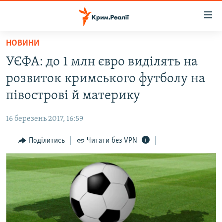
Доступність
посилання
Перейти
НОВИНИ
до
НОВИНИ
УЄФА: до 1 млн євро виділять на
основного
ВОДА.КРИМ
матеріалу
розвиток кримського футболу на
ВІДЕО ТА ФОТО
Перейти
півострові й материку
до
ПОЛІТИКА
основної
16 березень 2017, 16:59
БЛОГИ
навігації
Перейти
Поділитись
Читати без VPN
ПОГЛЯД
до
ІНТЕРВ'Ю
пошуку
ВСЕ ЗА ДЕНЬ
СПЕЦПРОЕКТИ
ЯК ОБІЙТИ БЛОКУВАННЯ
ДЕПОРТАЦІЯ