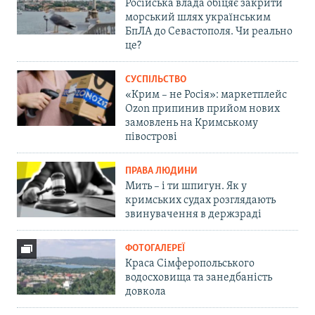
Російська влада обіцяє закрити
морський шлях українським
БпЛА до Севастополя. Чи реально
це?
СУСПІЛЬСТВО
«Крим – не Росія»: маркетплейс
Ozon припинив прийом нових
замовлень на Кримському
півострові
ПРАВА ЛЮДИНИ
Мить – і ти шпигун. Як у
кримських судах розглядають
звинувачення в держзраді
ФОТОГАЛЕРЕЇ
Краса Сімферопольського
водосховища та занедбаність
довкола