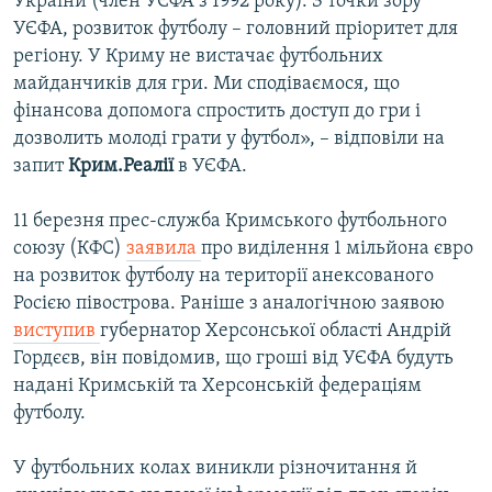
України (член УЄФА з 1992 року). З точки зору
УЄФА, розвиток футболу – головний пріоритет для
регіону. У Криму не вистачає футбольних
майданчиків для гри. Ми сподіваємося, що
фінансова допомога спростить доступ до гри і
дозволить молоді грати у футбол», – відповіли на
запит
Крим.Реалії
в УЄФА.
11 березня прес-служба Кримського футбольного
союзу (КФС)
заявила
про виділення 1 мільйона євро
на розвиток футболу на території анексованого
Росією півострова. Раніше з аналогічною заявою
виступив
губернатор Херсонської області Андрій
Гордєєв, він повідомив, що гроші від УЄФА будуть
надані Кримській та Херсонській федераціям
футболу.
У футбольних колах виникли різночитання й