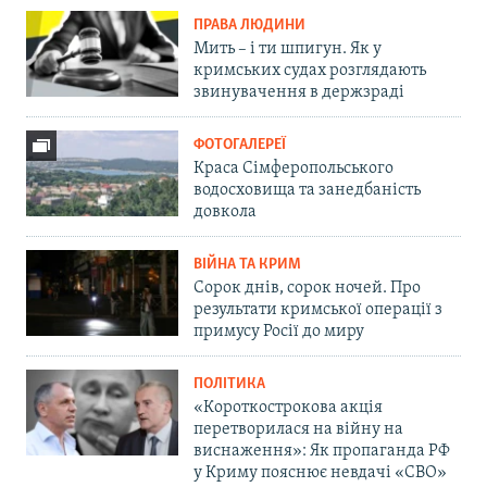
ПРАВА ЛЮДИНИ
Мить – і ти шпигун. Як у
кримських судах розглядають
звинувачення в держзраді
ФОТОГАЛЕРЕЇ
Краса Сімферопольського
водосховища та занедбаність
довкола
ВІЙНА ТА КРИМ
Сорок днів, сорок ночей. Про
результати кримської операції з
примусу Росії до миру
ПОЛІТИКА
«Короткострокова акція
перетворилася на війну на
виснаження»: Як пропаганда РФ
у Криму пояснює невдачі «СВО»