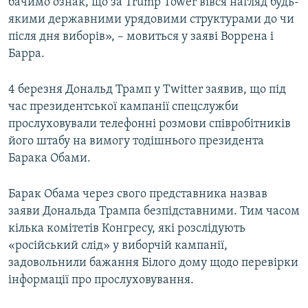
бачимо ознак, що за Trump Tower вівся нагляд будь-
якими державними урядовими структурами до чи
після дня виборів», – мовиться у заяві Воррена і
Барра.
4 березня Дональд Трамп у Twitter заявив, що під
час президентської кампанії спецслужби
прослуховували телефонні розмови співробітників
його штабу на вимогу тодішнього президента
Барака Обами.
Барак Обама через свого представника назвав
заяви Дональда Трампа безпідставними. Тим часом
кілька комітетів Конгресу, які розслідують
«російський слід» у виборчій кампанії,
задовольнили бажання Білого дому щодо перевірки
інформації про прослуховування.