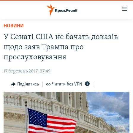
Доступність
посилання
Перейти
НОВИНИ
до
НОВИНИ
У Сенаті США не бачать доказів
основного
ВОДА.КРИМ
матеріалу
щодо заяв Трампа про
ВІДЕО ТА ФОТО
Перейти
прослуховування
до
ПОЛІТИКА
основної
17 березень 2017, 07:49
БЛОГИ
навігації
Перейти
Поділитись
Читати без VPN
ПОГЛЯД
до
ІНТЕРВ'Ю
пошуку
ВСЕ ЗА ДЕНЬ
СПЕЦПРОЕКТИ
ЯК ОБІЙТИ БЛОКУВАННЯ
ДЕПОРТАЦІЯ