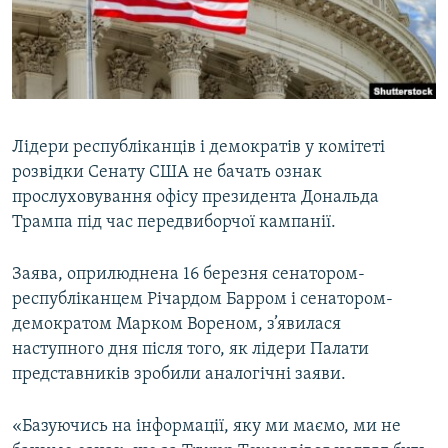
ВІДЕОУРОКИ «ELIFBE»
Русский
СВІДЧЕННЯ ОКУПАЦІЇ
Qırımtatar
УКРАЇНСЬКА ПРОБЛЕМА КРИМУ
ДОЛУЧАЙСЯ!
ІНФОГРАФІКА
Лідери республіканців і демократів у комітеті
розвідки Сенату США не бачать ознак
прослуховування офісу президента Дональда
Усі сайти RFE/RL
Трампа під час передвиборчої кампанії.
Заява, оприлюднена 16 березня сенатором-
республіканцем Річардом Барром і сенатором-
демократом Марком Вореном, з’явилася
наступного дня після того, як лідери Палати
представників зробили аналогічні заяви.
«Базуючись на інформації, яку ми маємо, ми не