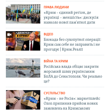
ПРАВА ЛЮДИНИ
«Крим – єдиний регіон, де
українці – меншість»: дискусія
навколо нової пам'ятної дати
ВІДЕО
Блокада без сухопутної операції:
Крим сам себе не заправить і не
прогодує | Крим.Реалії
ВІЙНА ТА КРИМ
Російська влада обіцяє закрити
морський шлях українським
БпЛА до Севастополя. Чи реально
це?
СУСПІЛЬСТВО
«Крим – не Росія»: маркетплейс
Ozon припинив прийом нових
замовлень на Кримському