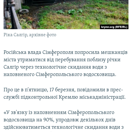
ВІДЕОУРОКИ «ELIFBE»
Русский
СВІДЧЕННЯ ОКУПАЦІЇ
Qırımtatar
УКРАЇНСЬКА ПРОБЛЕМА КРИМУ
Ріка Салгір, архівне фото
ДОЛУЧАЙСЯ!
ІНФОГРАФІКА
Російська влада Сімферополя попросила мешканців
міста утриматися від перебування поблизу річки
Усі сайти RFE/RL
Салгір через технологічне скидання води з
наповненого Сімферопольського водосховища.
Про це в п'ятницю, 17 березня, повідомили в прес-
службі підконтрольної Кремлю міськадміністрації.
«У зв'язку із наповненням Сімферопольського
водосховища на 90%, упродовж декількох днів
здійснюватиметься технологічне скидання води з