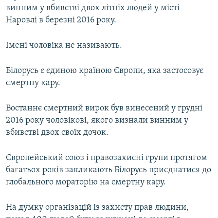
винним у вбивстві двох літніх людей у місті
ВІДЕОУРОКИ «ELIFBE»
Русский
Наровлі в березні 2016 року.
СВІДЧЕННЯ ОКУПАЦІЇ
Qırımtatar
УКРАЇНСЬКА ПРОБЛЕМА КРИМУ
Імені чоловіка не називають.
ДОЛУЧАЙСЯ!
ІНФОГРАФІКА
Білорусь є єдиною країною Європи, яка застосовує
смертну кару.
Усі сайти RFE/RL
Востаннє смертний вирок був винесений у грудні
2016 року чоловікові, якого визнали винним у
вбивстві двох своїх дочок.
Європейський союз і правозахисні групи протягом
багатьох років закликають Білорусь приєднатися до
глобального мораторію на смертну кару.
На думку організацій із захисту прав людини,