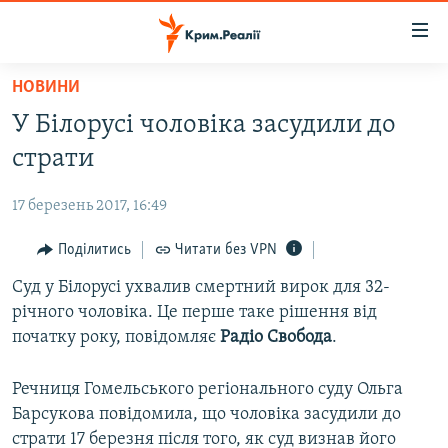
Доступність
посилання
Перейти
НОВИНИ
до
НОВИНИ
У Білорусі чоловіка засудили до
основного
ВОДА.КРИМ
матеріалу
страти
ВІДЕО ТА ФОТО
Перейти
до
17 березень 2017, 16:49
ПОЛІТИКА
основної
БЛОГИ
Поділитись
Читати без VPN
навігації
Перейти
ПОГЛЯД
Суд у Білорусі ухвалив смертний вирок для 32-
до
річного чоловіка. Це перше таке рішення від
ІНТЕРВ'Ю
пошуку
початку року, повідомляє
Радіо Свобода
.
ВСЕ ЗА ДЕНЬ
Речниця Гомельського регіонального суду Ольга
СПЕЦПРОЕКТИ
Барсукова повідомила, що чоловіка засудили до
ЯК ОБІЙТИ БЛОКУВАННЯ
ДЕПОРТАЦІЯ
страти 17 березня після того, як суд визнав його