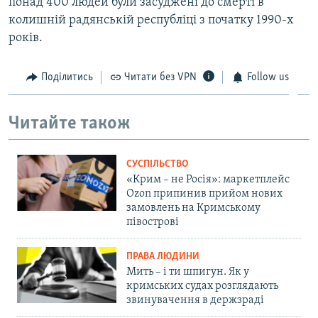
понад 400 людей були засуджені до смерті в
колишній радянській республіці з початку 1990-х
років.
Поділитись
Читати без VPN
Follow us
Читайте також
СУСПІЛЬСТВО
«Крим – не Росія»: маркетплейс
Ozon припинив прийом нових
замовлень на Кримському
півострові
ПРАВА ЛЮДИНИ
Мить – і ти шпигун. Як у
кримських судах розглядають
звинувачення в держзраді