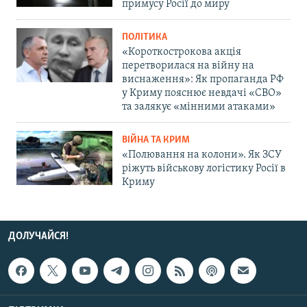
примусу Росії до миру
ПОЛІТИКА
«Короткострокова акція
перетворилася на війну на
виснаження»: Як пропаганда РФ
у Криму пояснює невдачі «СВО»
та залякує «мінними атаками»
ВІЙНА ТА КРИМ
«Полювання на колони». Як ЗСУ
ріжуть військову логістику Росії в
Криму
ДОЛУЧАЙСЯ!