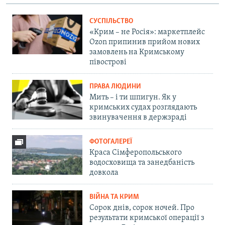
СУСПІЛЬСТВО
«Крим – не Росія»: маркетплейс
Ozon припинив прийом нових
замовлень на Кримському
півострові
ПРАВА ЛЮДИНИ
Мить – і ти шпигун. Як у
кримських судах розглядають
звинувачення в держзраді
ФОТОГАЛЕРЕЇ
Краса Сімферопольського
водосховища та занедбаність
довкола
ВІЙНА ТА КРИМ
Сорок днів, сорок ночей. Про
результати кримської операції з