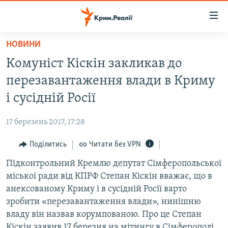
Доступність
посилання
Перейти
НОВИНИ
до
НОВИНИ
Комуніст Кіскін закликав до
основного
ВОДА.КРИМ
матеріалу
перезавантаження влади в Криму
ВІДЕО ТА ФОТО
Перейти
і сусідній Росії
до
ПОЛІТИКА
основної
17 березень 2017, 17:28
БЛОГИ
навігації
Перейти
Поділитись
Читати без VPN
ПОГЛЯД
до
Підконтрольний Кремлю депутат Сімферопольської
ІНТЕРВ'Ю
пошуку
міської ради від КПРФ Степан Кіскін вважає, що в
ВСЕ ЗА ДЕНЬ
анексованому Криму і в сусідній Росії варто
СПЕЦПРОЕКТИ
зробити «перезавантаження влади», нинішню
владу він назвав корумпованою. Про це Степан
ЯК ОБІЙТИ БЛОКУВАННЯ
ДЕПОРТАЦІЯ
Кіскін заявив 17 березня на мітингу в Сімферополі.