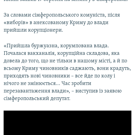
ВІДЕОУРОКИ «ELIFBE»
Русский
За словами сімферопольського комуніста, після
СВІДЧЕННЯ ОКУПАЦІЇ
Qırımtatar
«виборів» в анексованому Криму до влади
УКРАЇНСЬКА ПРОБЛЕМА КРИМУ
прийшли корупціонери.
ДОЛУЧАЙСЯ!
ІНФОГРАФІКА
«Прийшла буржуазна, корумпована влада.
Почалася вакханалія, корупційна складова, яка
довела до того, що не тільки в нашому місті, а й по
Усі сайти RFE/RL
всьому Криму чиновників саджають, вони крадуть,
приходять нові чиновники – все йде по колу і
нічого не змінюється... Час зробити
перезавантаження влади», – виступив із заявою
сімферопольський депутат.