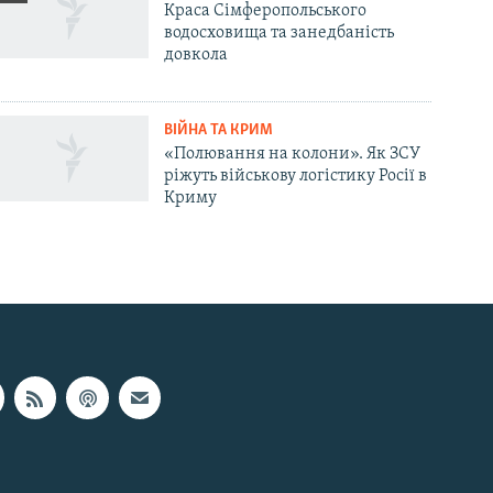
Краса Сімферопольського
водосховища та занедбаність
довкола
ВІЙНА ТА КРИМ
«Полювання на колони». Як ЗСУ
ріжуть військову логістику Росії в
Криму