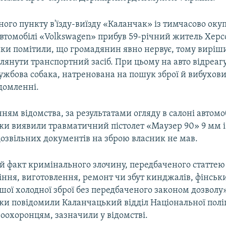
ого пункту в'їзду-виїзду «Каланчак» із тимчасово оку
автомобілі «Volkswagen» прибув 59-річний житель Херс
и помітили, що громадянин явно нервує, тому виріш
лянути транспортний засіб. При цьому на авто відреаг
ужбова собака, натренована на пошук зброї й вибухови
ідомленні.
ням відомства, за результатами огляду в салоні автомо
и виявили травматичний пістолет «Маузер 90» 9 мм і 
дозвільних документів на зброю власник не мав.
 факт кримінального злочину, передбаченого статтею 2
ння, виготовлення, ремонт чи збут кинджалів, фінськ
ншої холодної зброї без передбаченого законом дозволу
и повідомили Каланчацький відділ Національної поліц
оохоронцям, зазначили у відомстві.