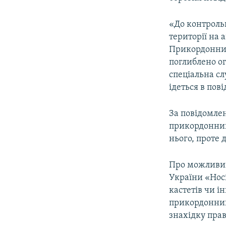
ВІДЕОУРОКИ «ELIFBE»
СВІДЧЕННЯ ОКУПАЦІЇ
«До контрольн
території на 
УКРАЇНСЬКА ПРОБЛЕМА КРИМУ
Прикордонник
ІНФОГРАФІКА
поглиблено ог
спеціальна сл
ідеться в пов
За повідомлен
прикордонник
нього, проте 
Про можливий
України «Носі
кастетів чи і
прикордонник
знахідку прав