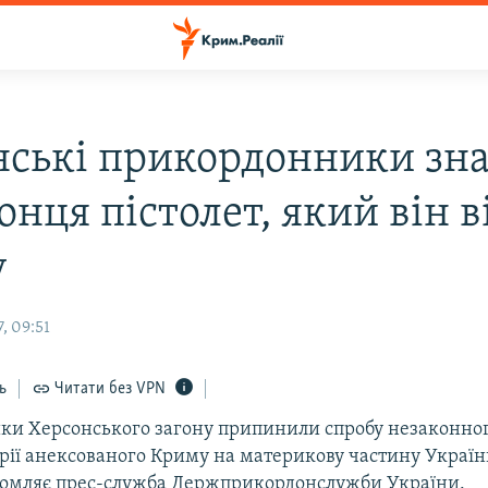
нські прикордонники з
онця пістолет, який він ві
у
, 09:51
ь
Читати без VPN
и Херсонського загону припинили спробу незаконног
орії анексованого Криму на материкову частину України
домляє прес-служба Держприкордонслужби України.