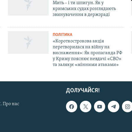
Мить – і ти шпигун. Як у
кримських судах розглядають
звинувачення в держзраді
ПОЛІТИКА
«Короткострокова акція
перетворилася на війну на
виснаження»: Як пропаганда РФ
у Криму пояснює невдачі «СВО»
та залякує «мінними атаками»
ДОЛУЧАЙСЯ!
. Про нас