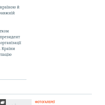
Україною й
правжній
атком
у президент
організації
. Країни
упацію
ФОТОГАЛЕРЕЇ