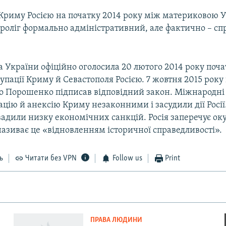
ї Криму Росією на початку 2014 року між материковою 
проліг формально адміністративний, але фактично – с
 України офіційно оголосила 20 лютого 2014 року поч
упації Криму й Севастополя Росією. 7 жовтня 2015 рок
о Порошенко підписав відповідний закон. Міжнародні 
цію й анексію Криму незаконними і засудили дії Росії
вадили низку економічних санкцій. Росія заперечує ок
називає це «відновленням історичної справедливості».
ь
Читати без VPN
Follow us
Print
ПРАВА ЛЮДИНИ