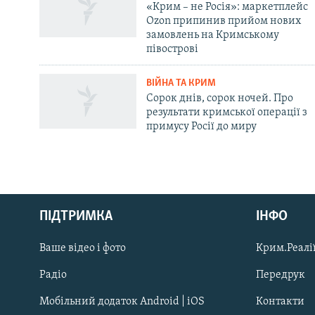
«Крим – не Росія»: маркетплейс
Ozon припинив прийом нових
замовлень на Кримському
півострові
ВІЙНА ТА КРИМ
Сорок днів, сорок ночей. Про
результати кримської операції з
примусу Росії до миру
Русский
Qırımtatar
ПІДТРИМКА
ІНФО
Ваше відео і фото
Крим.Реалії
ДОЛУЧАЙСЯ!
Радіо
Передрук
Мобільний додаток Android | iOS
Контакти