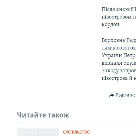
Після анексі
півостровом 
кордон.
Верховна Рада
тимчасової ок
України Петр
визнали окупа
Заходу запро
півострова й 
Поділитис
Читайте також
СУСПІЛЬСТВО