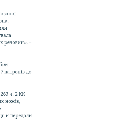
пованої
она.
или
увала
х речовин», –
біля
7 патронів до
63 ч. 2 КК
их ножів,
»
ії й передали