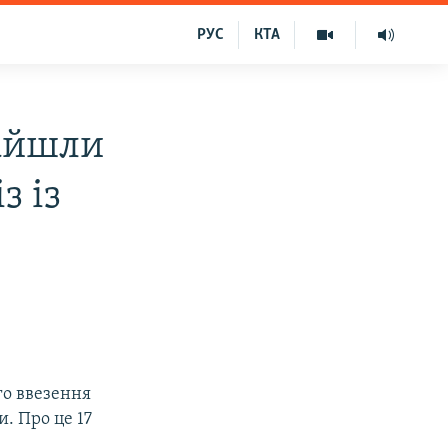
РУС
КТА
найшли
з із
о ввезення
. Про це 17