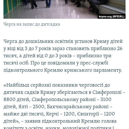
ВІДЕОУРОКИ «ELIFBE»
Русский
СВІДЧЕННЯ ОКУПАЦІЇ
Qırımtatar
Черга на запис до дитсадка
УКРАЇНСЬКА ПРОБЛЕМА КРИМУ
ДОЛУЧАЙСЯ!
ІНФОГРАФІКА
Черга до дошкільних освітніх установ Криму дітей
у віці від 3 до 7 років зараз становить приблизно 26
тисяч, а дітей від 0 до 3 років – приблизно три
Усі сайти RFE/RL
тисячі осіб. Про це повідомили у прес-службі
підконтрольного Кремлю кримського парламенту.
«Найбільш серйозні показники черговості до
дитячих садків Криму зберігаються в Сімферополі –
8800 дітей, Сімферопольському районі – 3100
дітей, Ялті – 2500, Бахчисарайському районі –
майже дві тисячі, Керчі – 1200, Євпаторії – 1200
дітей», – заявив підконтрольний Кремлю голова
комітету з освіти, науки, молодіжної політики і