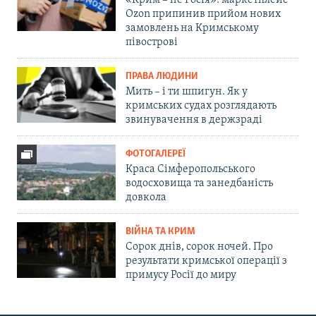
«Крим – не Росія»: маркетплейс
Ozon припинив прийом нових
замовлень на Кримському
півострові
ПРАВА ЛЮДИНИ
Мить – і ти шпигун. Як у
кримських судах розглядають
звинувачення в держзраді
ФОТОГАЛЕРЕЇ
Краса Сімферопольського
водосховища та занедбаність
довкола
ВІЙНА ТА КРИМ
Сорок днів, сорок ночей. Про
результати кримської операції з
примусу Росії до миру