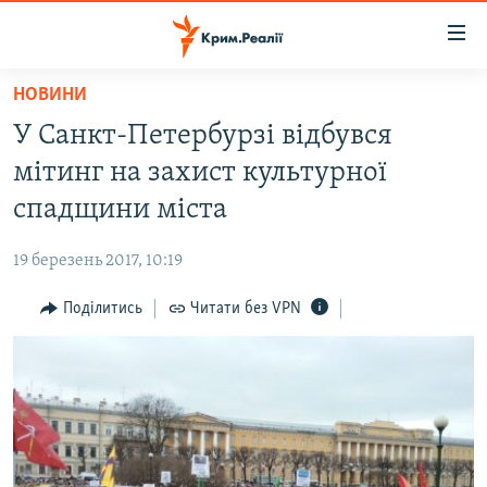
Доступність
посилання
Перейти
НОВИНИ
до
НОВИНИ
У Санкт-Петербурзі відбувся
основного
ВОДА.КРИМ
матеріалу
мітинг на захист культурної
ВІДЕО ТА ФОТО
Перейти
спадщини міста
до
ПОЛІТИКА
основної
19 березень 2017, 10:19
БЛОГИ
навігації
Перейти
Поділитись
Читати без VPN
ПОГЛЯД
до
ІНТЕРВ'Ю
пошуку
ВСЕ ЗА ДЕНЬ
СПЕЦПРОЕКТИ
ЯК ОБІЙТИ БЛОКУВАННЯ
ДЕПОРТАЦІЯ