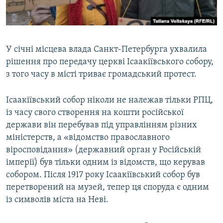
У січні місцева влада Санкт-Петербурга ухвалила
рішення про передачу церкві Ісаакіївського собору,
з того часу в місті триває громадський протест.
Ісаакіївський собор ніколи не належав тільки РПЦ,
із часу свого створення на кошти російської
держави він перебував під управлінням різних
міністерств, а «відомство православного
віросповідання» (державний орган у Російській
імперії) був тільки одним із відомств, що керував
собором. Після 1917 року Ісаакіївський собор був
перетворений на музей, тепер ця споруда є одним
із символів міста на Неві.