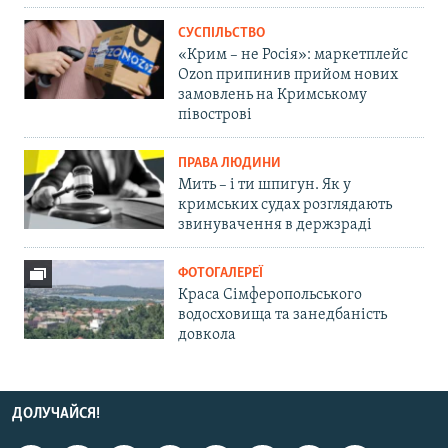
СУСПІЛЬСТВО
«Крим – не Росія»: маркетплейс
Ozon припинив прийом нових
замовлень на Кримському
півострові
ПРАВА ЛЮДИНИ
Мить – і ти шпигун. Як у
кримських судах розглядають
звинувачення в держзраді
ФОТОГАЛЕРЕЇ
Краса Сімферопольського
водосховища та занедбаність
довкола
ДОЛУЧАЙСЯ!