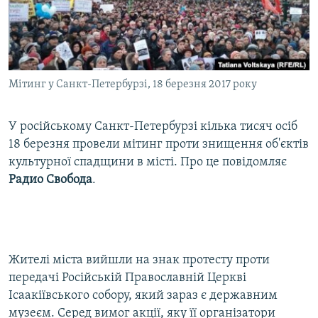
ВІДЕОУРОКИ «ELIFBE»
Русский
СВІДЧЕННЯ ОКУПАЦІЇ
Qırımtatar
УКРАЇНСЬКА ПРОБЛЕМА КРИМУ
Мітинг у Санкт-Петербурзі, 18 березня 2017 року
ДОЛУЧАЙСЯ!
ІНФОГРАФІКА
У російському Санкт-Петербурзі кілька тисяч осіб
18 березня провели мітинг проти знищення об'єктів
Усі сайти RFE/RL
культурної спадщини в місті. Про це повідомляє
Радио Свобода
.
Жителі міста вийшли на знак протесту проти
передачі Російській Православній Церкві
Ісаакіївського собору, який зараз є державним
музеєм. Серед вимог акції, яку її організатори