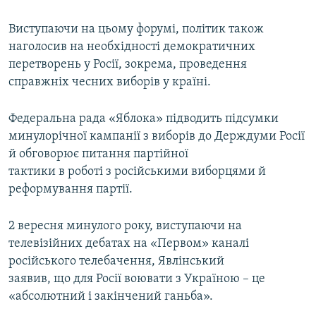
ВІДЕОУРОКИ «ELIFBE»
Русский
Виступаючи на цьому форумі, політик також
СВІДЧЕННЯ ОКУПАЦІЇ
наголосив на необхідності демократичних
Qırımtatar
перетворень у Росії, зокрема, проведення
УКРАЇНСЬКА ПРОБЛЕМА КРИМУ
справжніх чесних виборів у країні.
ДОЛУЧАЙСЯ!
ІНФОГРАФІКА
Федеральна рада «Яблока» підводить підсумки
минулорічної кампанії з виборів до Держдуми Росії
й обговорює питання партійної
Усі сайти RFE/RL
тактики в роботі з російськими виборцями й
реформування партії.
2 вересня минулого року, виступаючи на
телевізійних дебатах на «Первом» каналі
російського телебачення, Явлінський
заявив, що для Росії воювати з Україною – це
«абсолютний і закінчений ганьба».