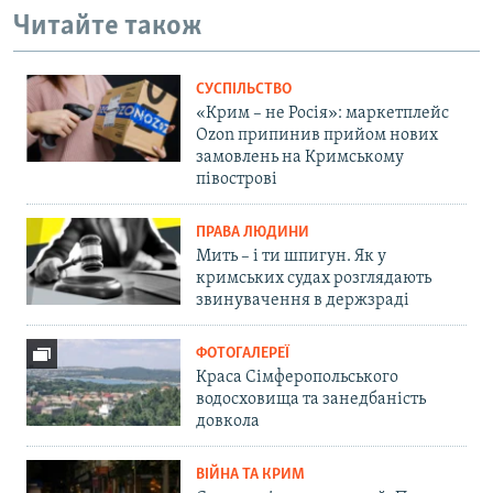
Читайте також
СУСПІЛЬСТВО
«Крим – не Росія»: маркетплейс
Ozon припинив прийом нових
замовлень на Кримському
півострові
ПРАВА ЛЮДИНИ
Мить – і ти шпигун. Як у
кримських судах розглядають
звинувачення в держзраді
ФОТОГАЛЕРЕЇ
Краса Сімферопольського
водосховища та занедбаність
довкола
ВІЙНА ТА КРИМ