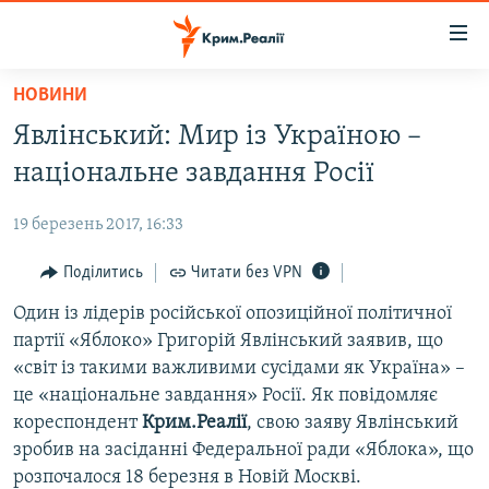
Доступність
посилання
Перейти
НОВИНИ
до
НОВИНИ
Явлінський: Мир із Україною –
основного
ВОДА.КРИМ
матеріалу
національне завдання Росії
ВІДЕО ТА ФОТО
Перейти
до
19 березень 2017, 16:33
ПОЛІТИКА
основної
БЛОГИ
Поділитись
Читати без VPN
навігації
Перейти
ПОГЛЯД
Один із лідерів російської опозиційної політичної
до
партії «Яблоко» Григорій Явлінський заявив, що
ІНТЕРВ'Ю
пошуку
«світ із такими важливими сусідами як Україна» –
ВСЕ ЗА ДЕНЬ
це «національне завдання» Росії. Як повідомляє
кореспондент
Крим.Реалії
, свою заяву Явлінський
СПЕЦПРОЕКТИ
зробив на засіданні Федеральної ради «Яблока», що
ЯК ОБІЙТИ БЛОКУВАННЯ
ДЕПОРТАЦІЯ
розпочалося 18 березня в Новій Москві.