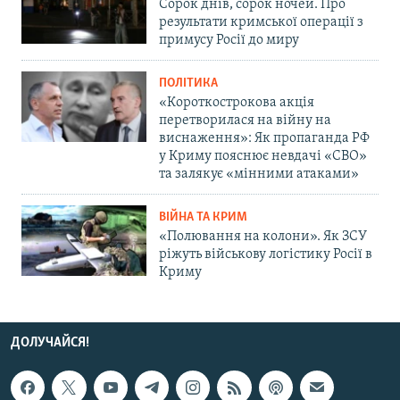
Сорок днів, сорок ночей. Про
результати кримської операції з
примусу Росії до миру
ПОЛІТИКА
«Короткострокова акція
перетворилася на війну на
виснаження»: Як пропаганда РФ
у Криму пояснює невдачі «СВО»
та залякує «мінними атаками»
ВІЙНА ТА КРИМ
«Полювання на колони». Як ЗСУ
ріжуть військову логістику Росії в
Криму
ДОЛУЧАЙСЯ!