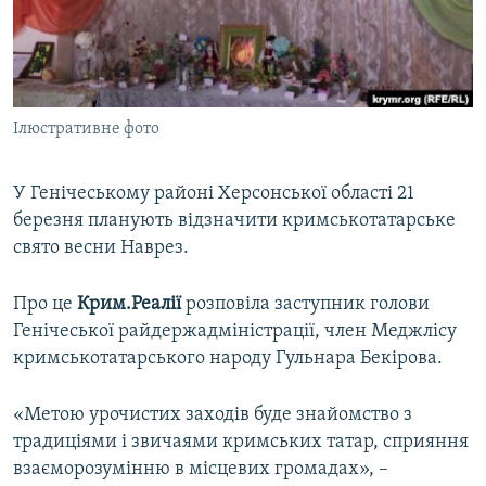
ВІДЕОУРОКИ «ELIFBE»
Русский
СВІДЧЕННЯ ОКУПАЦІЇ
Qırımtatar
УКРАЇНСЬКА ПРОБЛЕМА КРИМУ
Ілюстративне фото
ДОЛУЧАЙСЯ!
ІНФОГРАФІКА
У Генічеському районі Херсонської області 21
березня планують відзначити кримськотатарське
Усі сайти RFE/RL
свято весни Наврез.
Про це
Крим.Реалії
розповіла заступник голови
Генічеської райдержадміністрації, член Меджлісу
кримськотатарського народу Гульнара Бекірова.
«Метою урочистих заходів буде знайомство з
традиціями і звичаями кримських татар, сприяння
взаєморозумінню в місцевих громадах», –