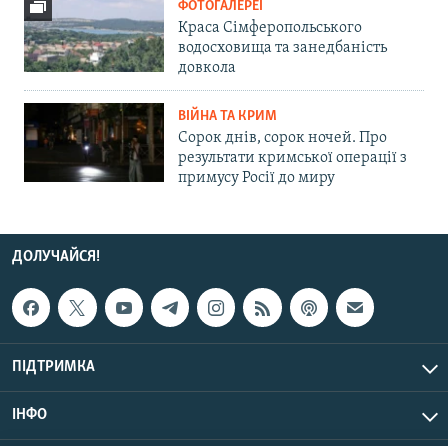
ФОТОГАЛЕРЕЇ
Краса Сімферопольського
водосховища та занедбаність
довкола
ВІЙНА ТА КРИМ
Сорок днів, сорок ночей. Про
результати кримської операції з
примусу Росії до миру
ДОЛУЧАЙСЯ!
ПІДТРИМКА
ІНФО