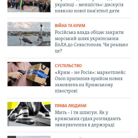
українці – меншість»: дискусія
навколо нової пам'ятної дати
ВІЙНА ТА КРИМ
Російська влада обіцяє закрити
морський шлях українським
БпЛА до Севастополя. Чи реально
це?
СУСПІЛЬСТВО
«Крим – не Росія»: маркетплейс
Ozon припинив прийом нових
замовлень на Кримському
півострові
ПРАВА ЛЮДИНИ
Мить – і ти шпигун. Як у
кримських судах розглядають
звинувачення в держзраді