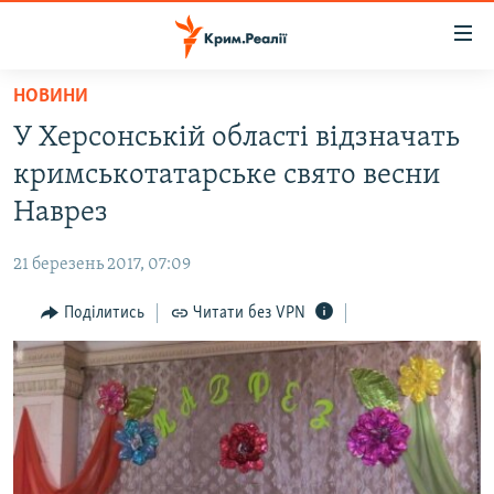
Доступність
посилання
Перейти
НОВИНИ
до
НОВИНИ
У Херсонській області відзначать
основного
ВОДА.КРИМ
матеріалу
кримськотатарське свято весни
ВІДЕО ТА ФОТО
Перейти
Наврез
до
ПОЛІТИКА
основної
21 березень 2017, 07:09
БЛОГИ
навігації
Перейти
Поділитись
Читати без VPN
ПОГЛЯД
до
ІНТЕРВ'Ю
пошуку
ВСЕ ЗА ДЕНЬ
СПЕЦПРОЕКТИ
ЯК ОБІЙТИ БЛОКУВАННЯ
ДЕПОРТАЦІЯ