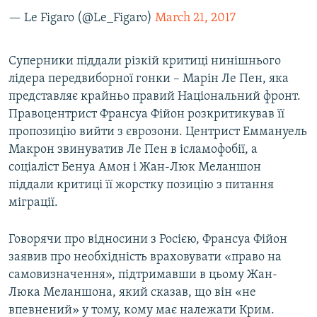
— Le Figaro (@Le_Figaro)
March 21, 2017
Суперники піддали різкій критиці нинішнього
лідера передвиборної гонки – Марін Ле Пен, яка
представляє крайньо правий Національний фронт.
Правоцентрист Франсуа Фійон розкритикував її
пропозицію вийти з єврозони. Центрист Еммануель
Макрон звинуватив Ле Пен в ісламофобії, а
соціаліст Бенуа Амон і Жан-Люк Меланшон
піддали критиці її жорстку позицію з питання
міграції.
Говорячи про відносини з Росією, Франсуа Фійон
заявив про необхідність враховувати «право на
самовизначення», підтримавши в цьому Жан-
Люка Меланшона, який сказав, що він «не
впевнений» у тому, кому має належати Крим.