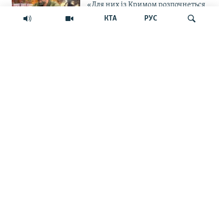
«Для них із Кримом розпочнеться
важка історія»: командир ОТУ
КТА
РУС
«Одеса» – про пастку для
російських військ на
Кінбурнській косі
Шукати
ПРАВА ЛЮДИНИ
«Крим – єдиний регіон, де
українці – меншість»: дискусія
навколо нової пам'ятної дати
ВІДЕО
Блокада без сухопутної операції:
Крим сам себе не заправить і не
прогодує | Крим.Реалії
ВІЙНА ТА КРИМ
Російська влада обіцяє закрити
морський шлях українським
БпЛА до Севастополя. Чи реально
це?