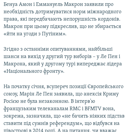
Бенуа Амон і Еммануель Макрон заявили про
необхідність дотримуватися норм міжнародного
права, які передбачають непорушність кордонів.
Макрон при цьому підкреслив, що не збирається
«йти на угоди з Путіним».
Згідно з останніми опитуваннями, найбільші
шанси на вихід у другий тур виборів – у Ле Пен і
Макрона, який у другому турі випереджає лідера
«Національного фронту».
На початку січня, всупереч позиції Європейського
союзу, Марін Ле Пен заявила, що анексія Криму
Росією не була незаконною. В інтерв'ю
французьким телеканалам RMC і BFMTV вона,
зокрема, зазначила, що «не бачить ніяких підстав
ставити під сумнів референдум», що відбувся на
півострові в 2014 році. А на питання, чи вважає