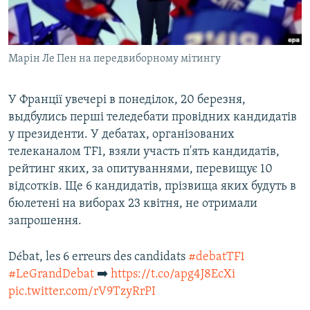
ВІДЕОУРОКИ «ELIFBE»
Русский
СВІДЧЕННЯ ОКУПАЦІЇ
Qırımtatar
Марін Ле Пен на передвиборному мітингу
УКРАЇНСЬКА ПРОБЛЕМА КРИМУ
ДОЛУЧАЙСЯ!
ІНФОГРАФІКА
У Франції увечері в понеділок, 20 березня,
выдбулись перші теледебати провідних кандидатів
у президенти. У дебатах, організованих
Усі сайти RFE/RL
телеканалом TF1, взяли участь п'ять кандидатів,
рейтинг яких, за опитуваннями, перевищує 10
відсотків. Ще 6 кандидатів, прізвища яких будуть в
бюлетені на виборах 23 квітня, не отримали
запрошення.
Débat, les 6 erreurs des candidats
#debatTF1
#LeGrandDebat
➡️
https://t.co/apg4J8EcXi
pic.twitter.com/rV9TzyRrPI