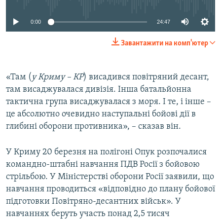
0:00
24:47
Завантажити на комп'ютер
«Там (
у Криму – КР
) висадився повітряний десант,
там висаджувалася дивізія. Інша батальйонна
тактична група висаджувалася з моря. І те, і інше –
це абсолютно очевидно наступальні бойові дії в
глибині оборони противника», – сказав він.
У Криму 20 березня на полігоні Опук розпочалися
командно-штабні навчання ПДВ Росії з бойовою
стрільбою. У Міністерстві оборони Росії заявили, що
навчання проводиться «відповідно до плану бойової
підготовки Повітряно-десантних військ». У
навчаннях беруть участь понад 2,5 тисяч