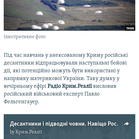
ВІДЕОУРОКИ «ELIFBE»
Русский
СВІДЧЕННЯ ОКУПАЦІЇ
Qırımtatar
УКРАЇНСЬКА ПРОБЛЕМА КРИМУ
Ілюстративне фото
ДОЛУЧАЙСЯ!
ІНФОГРАФІКА
Під час навчань у анексованому Криму російські
десантники відпрацьовували наступальні бойові
Усі сайти RFE/RL
дії, які потенційно можуть бути використані у
напрямку материкової України. Таку думку у
вечірньому ефірі
Радіо Крим.Реалії
висловив
російський військовий експерт Павло
Фельгенгауер.
Десантники і підводні човни. Навіщо Росія грає м'язами в Чорному морі?
by
Крим.Реалії
No media source currently available