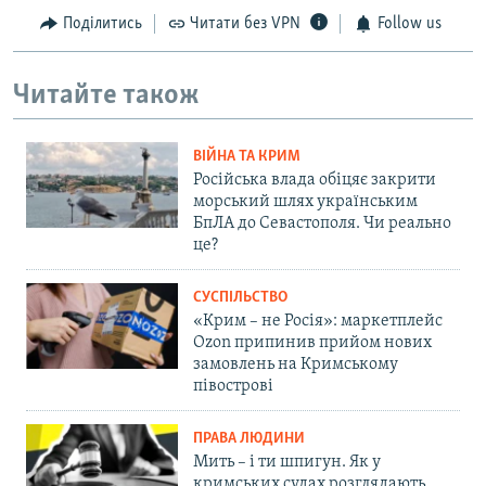
Поділитись
Читати без VPN
Follow us
Читайте також
ВІЙНА ТА КРИМ
Російська влада обіцяє закрити
морський шлях українським
БпЛА до Севастополя. Чи реально
це?
СУСПІЛЬСТВО
«Крим – не Росія»: маркетплейс
Ozon припинив прийом нових
замовлень на Кримському
півострові
ПРАВА ЛЮДИНИ
Мить – і ти шпигун. Як у
кримських судах розглядають