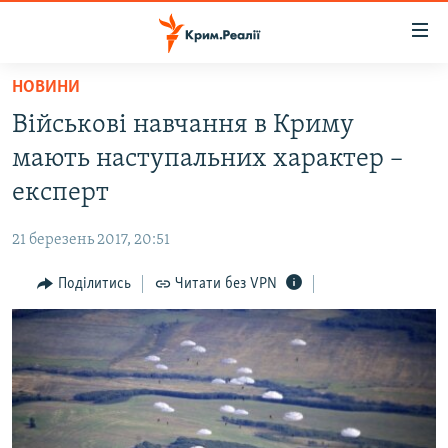
Доступність
посилання
Перейти
НОВИНИ
до
НОВИНИ
Військові навчання в Криму
основного
ВОДА.КРИМ
матеріалу
мають наступальних характер –
ВІДЕО ТА ФОТО
Перейти
експерт
до
ПОЛІТИКА
основної
21 березень 2017, 20:51
БЛОГИ
навігації
Перейти
Поділитись
Читати без VPN
ПОГЛЯД
до
ІНТЕРВ'Ю
пошуку
ВСЕ ЗА ДЕНЬ
СПЕЦПРОЕКТИ
ЯК ОБІЙТИ БЛОКУВАННЯ
ДЕПОРТАЦІЯ