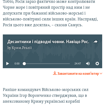
Тобто, Росія зараз фактично може контролювати
Чорне море і повітряний простір над ним і не
допускати при бажанні військово-морські і
військово-повітряні сили інших країн. Насправді,
Росія цього вже досягла», – сказав Самусь.
Десантники і підводні човни. Навіщо Росія грає м'язами в Чорному морі?
by
Крим.Реалії
No media source currently available
0:00
24:47
Завантажити на комп'ютер
Раніше командувач Військово-морських сил
України Ігор Воронченко стверджував, що в
анексованому Криму українські кораблі