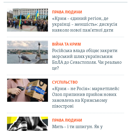
ПРАВА ЛЮДИНИ
«Крим – єдиний регіон, де
українці – меншість»: дискусія
навколо нової пам'ятної дати
ВІЙНА ТА КРИМ
Російська влада обіцяє закрити
морський шлях українським
БпЛА до Севастополя. Чи реально
це?
СУСПІЛЬСТВО
«Крим – не Росія»: маркетплейс
Ozon припинив прийом нових
замовлень на Кримському
півострові
ПРАВА ЛЮДИНИ
Мить – і ти шпигун. Як у