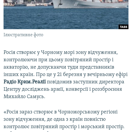
ВІДЕОУРОКИ «ELIFBE»
Русский
СВІДЧЕННЯ ОКУПАЦІЇ
Qırımtatar
УКРАЇНСЬКА ПРОБЛЕМА КРИМУ
Ілюстративне фото
ДОЛУЧАЙСЯ!
ІНФОГРАФІКА
Росія створює у Чорному морі зону відчуження,
контролюючи при цьому повітряний простір і
Усі сайти RFE/RL
акваторію, не допускаючи туди представників
інших країн. Про це у 21 березня у вечірньому ефірі
Радіо Крим.Реалії
повідомив заступник директора
Центру досліджень армії, конверсії і роззброєння
Михайло Самусь.
«Росія зараз створює в Чорноморському регіоні
зону відчуження, де одна з країн повністю
контролює повітряний простір і морський простір.