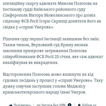
апеляційну скаргу адвоката Миколи Полозова на
постанову судді Київського районного суду
Сімферополя Віктора Можелянського про дозвіл
слідчому ФСБ Росії Ігорю Скрипці допитати його як
свідка у «справі Умерова».
Рішення суду першої інстанції залишили без змін.
Таким чином, Верховний суд Криму визнав
законним примусове затримання Полозова
співробітниками ФСБ Росії 25 січня, яке сам адвокат
кваліфікував як викрадення.
Відсторонення Полозова може вплинути на хід
судових засідань у процесі у «справі Умерова». Таку
думку озвучив заступник голови Меджлісу
кримськотатарського народу Ільмі Умеров.
Поділитись
Читати без VPN
Follow us