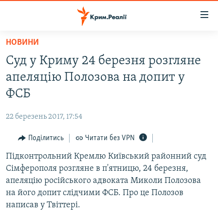
Доступність
посилання
Перейти
НОВИНИ
до
НОВИНИ
Суд у Криму 24 березня розгляне
основного
ВОДА.КРИМ
матеріалу
апеляцію Полозова на допит у
ВІДЕО ТА ФОТО
Перейти
ФСБ
до
ПОЛІТИКА
основної
22 березень 2017, 17:54
БЛОГИ
навігації
Перейти
Поділитись
Читати без VPN
ПОГЛЯД
до
Підконтрольний Кремлю Київський районний суд
ІНТЕРВ'Ю
пошуку
Сімферополя розгляне в п'ятницю, 24 березня,
ВСЕ ЗА ДЕНЬ
апеляцію російського адвоката Миколи Полозова
СПЕЦПРОЕКТИ
на його допит слідчими ФСБ. Про це Полозов
написав у Твіттері.
ЯК ОБІЙТИ БЛОКУВАННЯ
ДЕПОРТАЦІЯ