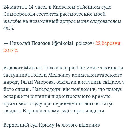
ВІДЕОУРОКИ «ELIFBE»
24 марта в 14 часов в Киевском районном суде
Русский
Симферополя состоится рассмотрение моей
СВІДЧЕННЯ ОКУПАЦІЇ
Qırımtatar
жалобы на незаконный допрос меня следователем
УКРАЇНСЬКА ПРОБЛЕМА КРИМУ
ФСБ.
ДОЛУЧАЙСЯ!
ІНФОГРАФІКА
— Николай Полозов (@nikolai_polozov)
22 березня
2017 р.
Усі сайти RFE/RL
Адвокат Микола Полозов наразі не може захищати
заступника голови Меджлісу кримськотатарського
народу Ільмі Умерова, оскільки виступить свідком у
його справі. Напередодні він повідомив, що планує
оскаржити рішення підконтрольного Кремлю
кримського суду про переведення його в статус
свідка в Європейському суді з прав людини.
Верховний суд Криму 14 лютого відхилив