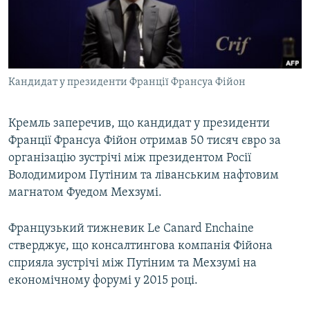
ВІДЕОУРОКИ «ELIFBE»
Русский
СВІДЧЕННЯ ОКУПАЦІЇ
Qırımtatar
УКРАЇНСЬКА ПРОБЛЕМА КРИМУ
Кандидат у президенти Франції Франсуа Фійон
ДОЛУЧАЙСЯ!
ІНФОГРАФІКА
Кремль заперечив, що кандидат у президенти
Франції Франсуа Фійон отримав 50 тисяч євро за
Усі сайти RFE/RL
організацію зустрічі між президентом Росії
Володимиром Путіним та ліванським нафтовим
магнатом Фуедом Мехзумі.
Французький тижневик Le Canard Enchaine
стверджує, що консалтингова компанія Фійона
сприяла зустрічі між Путіним та Мехзумі на
економічному форумі у 2015 році.