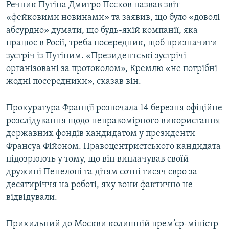
Речник Путіна Дмитро Пєсков назвав звіт
«фейковими новинами» та заявив, що було «доволі
абсурдно» думати, що будь-якій компанії, яка
працює в Росії, треба посередник, щоб призначити
зустріч із Путіним. «Президентські зустрічі
організовані за протоколом», Кремлю «не потрібні
жодні посередники», сказав він.
Прокуратура Франції розпочала 14 березня офіційне
розслідування щодо неправомірного використання
державних фондів кандидатом у президенти
Франсуа Фійоном. Правоцентристського кандидата
підозрюють у тому, що він виплачував своїй
дружині Пенелопі та дітям сотні тисяч євро за
десятиріччя на роботі, яку вони фактично не
відвідували.
Прихильний до Москви колишній прем’єр-міністр